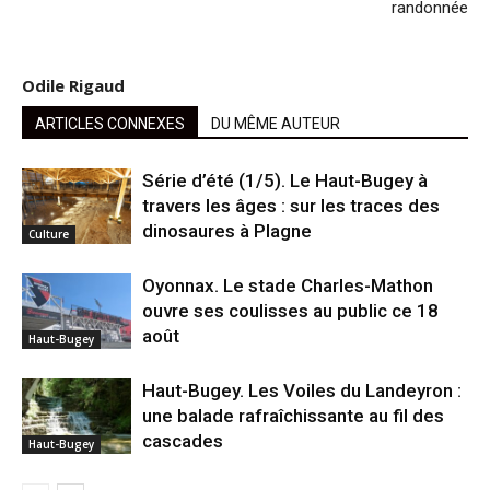
randonnée
Odile Rigaud
ARTICLES CONNEXES
DU MÊME AUTEUR
Série d’été (1/5). Le Haut-Bugey à
travers les âges : sur les traces des
dinosaures à Plagne
Culture
Oyonnax. Le stade Charles-Mathon
ouvre ses coulisses au public ce 18
août
Haut-Bugey
Haut-Bugey. Les Voiles du Landeyron :
une balade rafraîchissante au fil des
cascades
Haut-Bugey