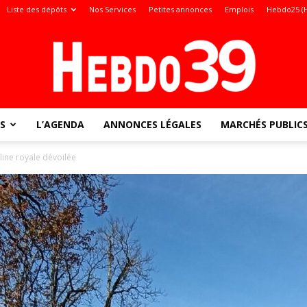
Liste des dépôts
Nos Services
Petites annonces
Emplois
Hebdo25 (
S
L’AGENDA
ANNONCES LÉGALES
MARCHÉS PUBLIC
Jura
ine royale dévoilée
: