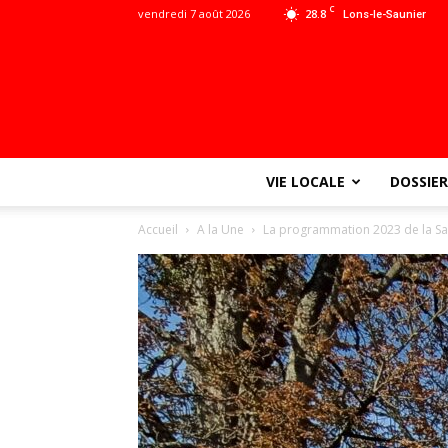
C
vendredi 7 août 2026
28.8
Lons-le-Saunier
VIE LOCALE
DOSSIER
Accueil
A la Une
La programmation 2023 de la Sal