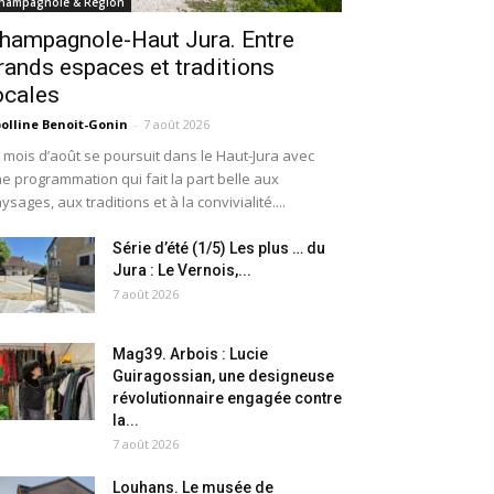
hampagnole & Région
hampagnole-Haut Jura. Entre
rands espaces et traditions
ocales
olline Benoit-Gonin
-
7 août 2026
 mois d’août se poursuit dans le Haut-Jura avec
e programmation qui fait la part belle aux
ysages, aux traditions et à la convivialité....
Série d’été (1/5) Les plus … du
Jura : Le Vernois,...
7 août 2026
Mag39. Arbois : Lucie
Guiragossian, une designeuse
révolutionnaire engagée contre
la...
7 août 2026
Louhans. Le musée de