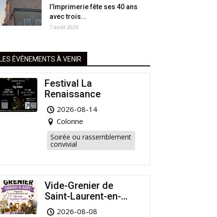
l’Imprimerie fête ses 40 ans
avec trois...
7 août 2026
LES ÉVÉNEMENTS À VENIR
Festival La
Renaissance
2026-08-14
Colonne
Soirée ou rassemblement
convivial
Vide-Grenier de
Saint-Laurent-en-
Grandvaux : Venez
2026-08-08