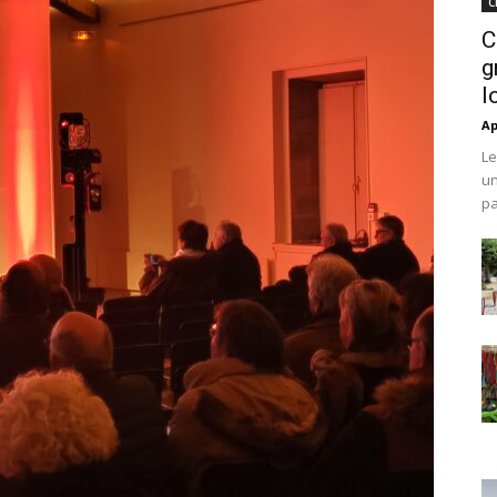
C
C
g
l
Ap
Le
un
pa