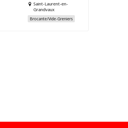
chiner pour la bonne
Saint-Laurent-en-
cause !
Grandvaux
Brocante/Vide-Greniers