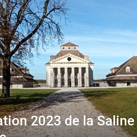
toute
l'info
locale
ion 2023 de la Saline
–