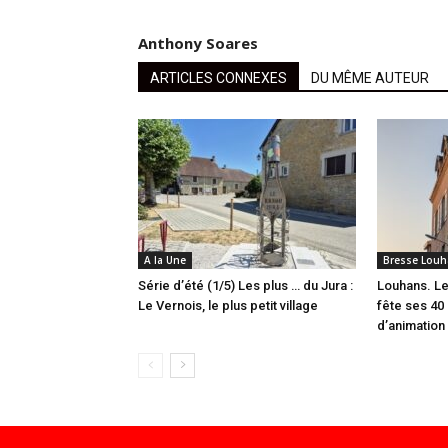
Anthony Soares
ARTICLES CONNEXES
DU MÊME AUTEUR
A la Une
Bresse Louh
Série d’été (1/5) Les plus … du Jura :
Louhans. Le
Le Vernois, le plus petit village
fête ses 40 
d’animation