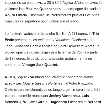
La journée se poursuivra à 20 h 30 à l’église d’Arinthod avec le
violoncelliste
Maxime Quennesson
, accompagné du pianiste
Kojiro Okada
. Ensemble, ils interpréteront plusieurs œuvres
majeures du répertoire pour violoncelle et piano.
Le festival s’achèvera dimanche 5 juillet. À 11 heures, le
Trio
Fenix
présentera les célèbres
« Variations Goldberg »
de
Jean-Sébastien Bach à l’église de Saint-Hymetière. Après un
pique-nique tiré du sac organisé à la ferme de Vogna à partir
de 13 heures, le public pourra assister gratuitement à un
concert du
Vintage Jazz Quartet
.
À 18 h, l’église d’Arinthod accueillera le concert de clôture
avec
« Les Quatre Saisons Porteñas »
d’Astor Piazzolla.
Cette œuvre emblématique du tango argentin sera interprétée
par un ensemble réunissant
Jérémy Vannereau
,
Luis
Semeniuk
,
William Garcin
,
Dagoberto Linhares
et
Bernard