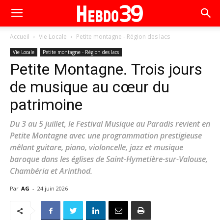
Accueil
Vie Locale
Petite montagne - Région des lacs
Vie Locale
Petite montagne - Région des lacs
Petite Montagne. Trois jours
de musique au cœur du
patrimoine
Du 3 au 5 juillet, le Festival Musique au Paradis revient en
Petite Montagne avec une programmation prestigieuse
mêlant guitare, piano, violoncelle, jazz et musique
baroque dans les églises de Saint-Hymetière-sur-Valouse,
Chambéria et Arinthod.
Par
AG
-
24 juin 2026