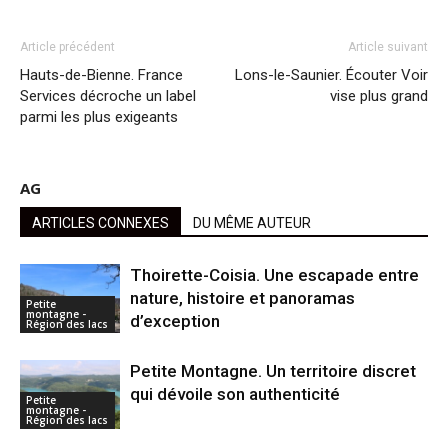
Article précédent
Article suivant
Hauts-de-Bienne. France
Lons-le-Saunier. Écouter Voir
Services décroche un label
vise plus grand
parmi les plus exigeants
AG
ARTICLES CONNEXES
DU MÊME AUTEUR
Thoirette-Coisia. Une escapade entre
nature, histoire et panoramas
Petite
montagne -
d’exception
Région des lacs
Petite Montagne. Un territoire discret
qui dévoile son authenticité
Petite
montagne -
Région des lacs