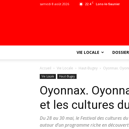
C
samedi 8 août 2026
22.4
Lons-le-Saunier
VIE LOCALE
DOSSIER
Accueil
Vie Locale
Haut-Bugey
Oyonnax. Oyonna
Vie Locale
Haut-Bugey
Oyonnax. Oyonnax
et les cultures 
Du 28 au 30 mai, le Festival des cultures d
autour d’un programme riche en découverte