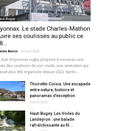
aut-Bugey
yonnax. Le stade Charles-Mathon
uvre ses coulisses au public ce
8...
téo Bonin
-
8 août 2026
 club d’Oyonnax rugby propose à nouveau une
site des coulisses de son stade, une animation qui
avait plus été organisée depuis 2022. Après...
Thoirette-Coisia. Une escapade
entre nature, histoire et
panoramas d’exception
8 août 2026
Haut-Bugey. Les Voiles du
Landeyron : une balade
rafraîchissante au fil...