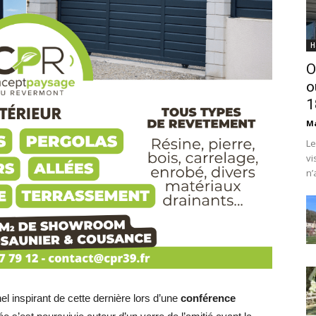
H
O
o
1
Ma
Le
vi
n’
el inspirant de cette dernière lors d’une
conférence