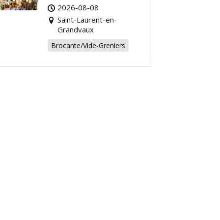
Grandvaux : Venez
2026-08-08
chiner pour la bonne
Saint-Laurent-en-
cause !
Grandvaux
Brocante/Vide-Greniers