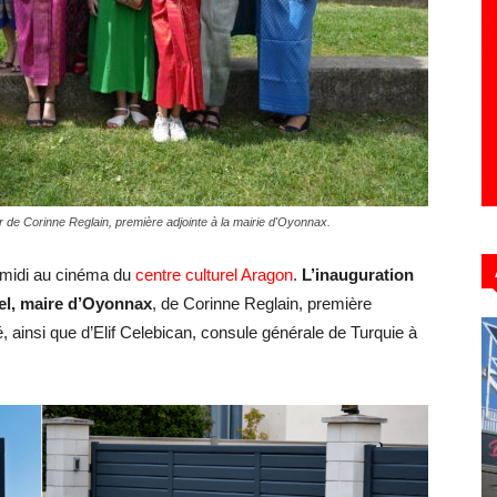
Hebdo39
e Corinne Reglain, première adjointe à la mairie d'Oyonnax.
-midi au cinéma du
centre culturel Aragon
.
L’inauguration
el, maire d’Oyonnax
, de Corinne Reglain, première
té, ainsi que d’Elif Celebican, consule générale de Turquie à