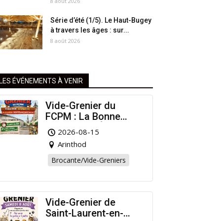
8 août 2026
Série d’été (1/5). Le Haut-Bugey
à travers les âges : sur...
8 août 2026
LES ÉVÉNEMENTS À VENIR
Vide-Grenier du
FCPM : La Bonne
Affaire de l’Été à
2026-08-15
Arinthod !
Arinthod
Brocante/Vide-Greniers
Vide-Grenier de
Saint-Laurent-en-