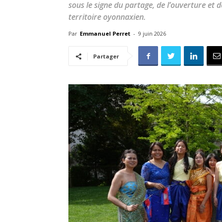
sous le signe du partage, de l’ouverture et d
territoire oyonnaxien.
Par
Emmanuel Perret
-
9 juin 2026
Partager