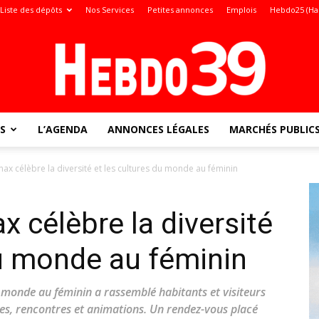
Liste des dépôts
Nos Services
Petites annonces
Emplois
Hebdo25 (Ha
S
L’AGENDA
ANNONCES LÉGALES
MARCHÉS PUBLIC
Jura
x célèbre la diversité et les cultures du monde au féminin
 célèbre la diversité
:
du monde au féminin
u monde au féminin a rassemblé habitants et visiteurs
s, rencontres et animations. Un rendez-vous placé