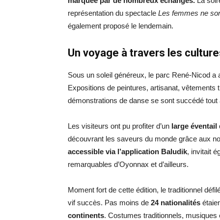
marquée par de nombreux échanges.
La soiré
représentation du spectacle
Les femmes ne son
également proposé le lendemain.
Un voyage à travers les cultur
Sous un soleil généreux, le parc René-Nicod a 
Expositions de peintures, artisanat, vêtements t
démonstrations de danse se sont succédé tout a
Les visiteurs ont pu profiter d’un
large éventail
découvrant les saveurs du monde grâce aux no
accessible via l’application Baludik
, invitait
remarquables d’Oyonnax et d’ailleurs.
Moment fort de cette édition, le traditionnel dé
vif succès. Pas moins de
24 nationalités
étaie
continents
. Costumes traditionnels, musiques 