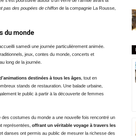
e s’est poursuivie autour d’un verre de l’amitié avant la
t pas des poupées de chiffon
de la compagnie La Rousse,
es du monde
accueilli samedi une journée particulièrement animée.
raditionnels, jeux, contes du monde, concerts et
u long de la journée.
 d’animations destinées à tous les âges
, tout en
mbreux stands de restauration. Une balade urbaine,
 également le public à partir à la découverte de femmes
filé des costumes du monde a une nouvelle fois rencontré un
nt représentées,
offrant un véritable voyage à travers les
et danses ont permis au public de mesurer la richesse des