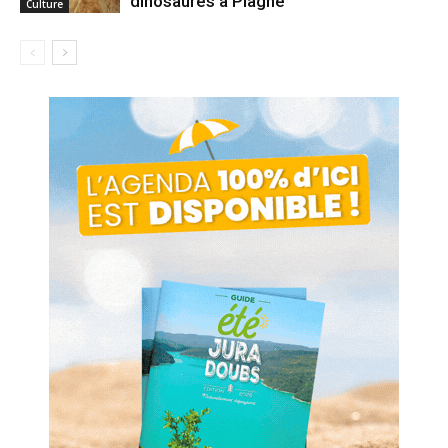
dinosaures à Plagne
Culture