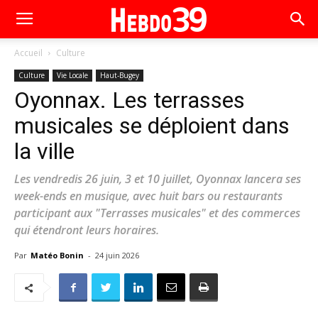
Accueil
Culture
Culture
Vie Locale
Haut-Bugey
Oyonnax. Les terrasses
musicales se déploient dans
la ville
Les vendredis 26 juin, 3 et 10 juillet, Oyonnax lancera ses
week-ends en musique, avec huit bars ou restaurants
participant aux "Terrasses musicales" et des commerces
qui étendront leurs horaires.
Par
Matéo Bonin
-
24 juin 2026