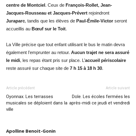
centre de Montciel
. Ceux de
François-Rollet, Jean-
Jacques-Rousseau et Jacques-Prévert
rejoindront
Juraparc
, tandis que les élèves de
Paul-Émile-Victor
seront
accueillis au
Bœuf sur le Toit
.
La Ville précise que tout enfant utilisant le bus le matin devra
également l’emprunter au retour.
Aucun trajet ne sera assuré
le midi
, les repas étant pris sur place. L’
accueil périscolaire
reste assuré sur chaque site de
7 h 15 à 18 h 30
.
Article précédent
Article suivant
Oyonnax. Les terrasses
Dole. Les écoles fermées les
musicales se déploient dans la
après-midi ce jeudi et vendredi
ville
Apolline Benoit-Gonin