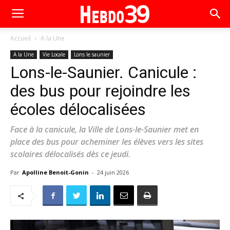
Accueil
A la Une
A la Une
Vie Locale
Lons le saunier
Lons-le-Saunier. Canicule :
des bus pour rejoindre les
écoles délocalisées
Face à la canicule, la Ville de Lons-le-Saunier met en
place des bus pour acheminer les élèves vers les sites
scolaires délocalisés dès ce jeudi.
Par
Apolline Benoit-Gonin
-
24 juin 2026