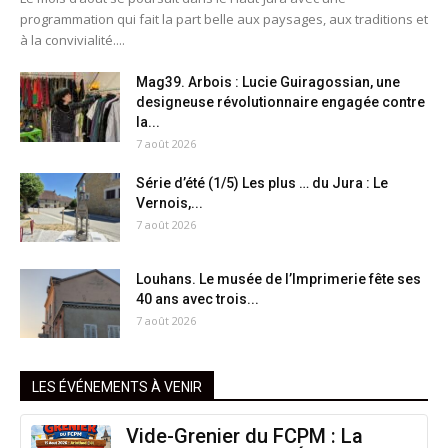
programmation qui fait la part belle aux paysages, aux traditions et
à la convivialité....
Mag39. Arbois : Lucie Guiragossian, une
designeuse révolutionnaire engagée contre
la...
7 août 2026
Série d’été (1/5) Les plus … du Jura : Le
Vernois,...
7 août 2026
Louhans. Le musée de l’Imprimerie fête ses
40 ans avec trois...
7 août 2026
LES ÉVÉNEMENTS À VENIR
Vide-Grenier du FCPM : La