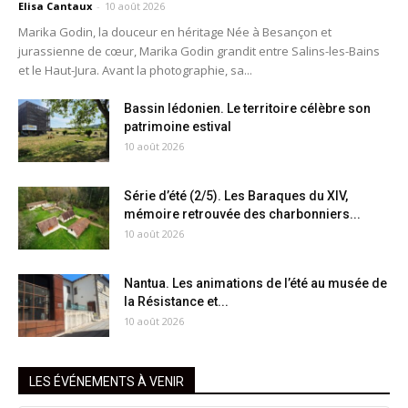
Elisa Cantaux
-
10 août 2026
Marika Godin, la douceur en héritage Née à Besançon et
jurassienne de cœur, Marika Godin grandit entre Salins-les-Bains
et le Haut-Jura. Avant la photographie, sa...
Bassin lédonien. Le territoire célèbre son
patrimoine estival
10 août 2026
Série d’été (2/5). Les Baraques du XIV,
mémoire retrouvée des charbonniers...
10 août 2026
Nantua. Les animations de l’été au musée de
la Résistance et...
10 août 2026
LES ÉVÉNEMENTS À VENIR