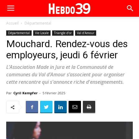
Accueil
Départemental
Départemental
Vie Locale
Triangle d’or
Val d'Amour
Mouchard. Rendez-vous des
employeurs, jeudi 6 février
L’Association Made in Jura et la Communauté de
communes du Val d’Amour s’associent pour organiser
cette rencontre qui s'annonce riche d'enseignements.
Par
Cyril Kempfer
-
5 février 2025