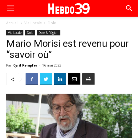
Accueil
Vie Locale
Dole
Vie Locale
Dole
Dole & Région
Mario Morisi est revenu pour
“savoir où”
Par
Cyril Kempfer
-
16 mai 2023