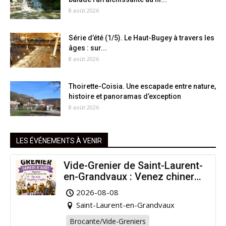
8 août 2026
Série d’été (1/5). Le Haut-Bugey à travers les
âges : sur...
8 août 2026
Thoirette-Coisia. Une escapade entre nature,
histoire et panoramas d’exception
8 août 2026
LES ÉVÉNEMENTS À VENIR
Vide-Grenier de Saint-Laurent-
en-Grandvaux : Venez chiner
pour la bonne cause !
2026-08-08
Saint-Laurent-en-Grandvaux
Brocante/Vide-Greniers