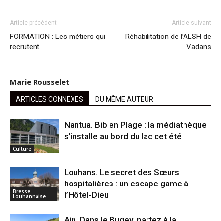
Article précédent
Article suivant
FORMATION : Les métiers qui
Réhabilitation de l’ALSH de
recrutent
Vadans
Marie Rousselet
ARTICLES CONNEXES
DU MÊME AUTEUR
Nantua. Bib en Plage : la médiathèque
s’installe au bord du lac cet été
Culture
Louhans. Le secret des Sœurs
hospitalières : un escape game à
Bresse
l’Hôtel-Dieu
Louhannaise
Ain. Dans le Bugey, partez à la