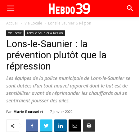
Accueil
Vie Locale
Lons le Saunier & Région
Vie Locale
Lons le Saunier & Région
Lons-le-Saunier : la
prévention plutôt que la
répression
Les équipes de la police municipale de Lons-le-Saunier se
sont dotées d’un tout nouvel appareil dont le but est de
sensibiliser avant de réprimander les chauffards qui se
sentiraient pousser des ailes.
Par
Marie Rousselet
-
17 janvier 2022