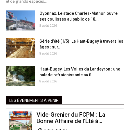
et de grands espaces....
Oyonnax. Le stade Charles-Mathon ouvre
ses coulisses au public ce 18...
8 août 2026
Série d’été (1/5). Le Haut-Bugey à travers les
âges : sur...
8 août 2026
Haut-Bugey. Les Voiles du Landeyron : une
balade rafraîchissante au fil...
8 août 2026
LES ÉVÉNEMENTS À VENIR
Vide-Grenier du FCPM : La
Bonne Affaire de l’Été à
Arinthod !