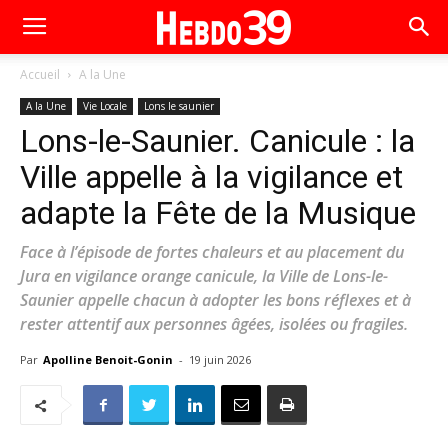
Accueil
A la Une
A la Une
Vie Locale
Lons le saunier
Lons-le-Saunier. Canicule : la
Ville appelle à la vigilance et
adapte la Fête de la Musique
Face à l’épisode de fortes chaleurs et au placement du
Jura en vigilance orange canicule, la Ville de Lons-le-
Saunier appelle chacun à adopter les bons réflexes et à
rester attentif aux personnes âgées, isolées ou fragiles.
Par
Apolline Benoit-Gonin
-
19 juin 2026