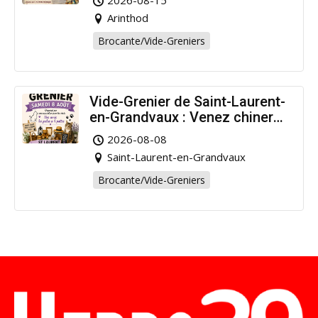
2026-08-15
Arinthod
Brocante/Vide-Greniers
Vide-Grenier de Saint-Laurent-
en-Grandvaux : Venez chiner
pour la bonne cause !
2026-08-08
Saint-Laurent-en-Grandvaux
Brocante/Vide-Greniers