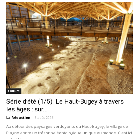
Culture
Série d’été (1/5). Le Haut-Bugey à travers
les âges : sur...
La Rédaction
-
8 août 2026
Au détour des paysages verdoyants du Haut-Bugey, le village de
Plagne abrite un trésor paléontologique unique au monde. C'est ici