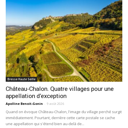
Bresse Haute Seille
Château-Chalon. Quatre villages pour une
appellation d’exception
Apolline Benoit-Gonin
-
9 août 2026
Quand on évoque Château-Chalon, l'image du village perché surgit
immédiatement. Pourtant, derrière cette carte postale se cache
une appellation qui s'étend bien au-delà de...