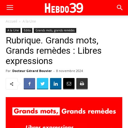
Accueil
A la Une
A la Une
Edito
Grands mots, grands remèdes
Rubrique. Grands mots,
Grands remèdes : Libres
expressions
Par
Docteur Gérard Bouvier
-
8 novembre 2024