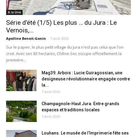
A la Une
Série d’été (1/5) Les plus … du Jura : Le
Vernois,...
Apolline Benoit-Gonin
-
7 août 2026
Sur le papier, le plus petit village du Jura n'est pas celui que l'on
croit. Avec ses 83 hectares, Chêne-Sec occupe officiellement la
première...
Mag39. Arbois : Lucie Guiragossian, une
designeuse révolutionnaire engagée contre
la...
7 août 2026
Champagnole-Haut Jura. Entre grands
espaces et traditions locales
7 août 2026
Louhans. Le musée de l’Imprimerie fête ses