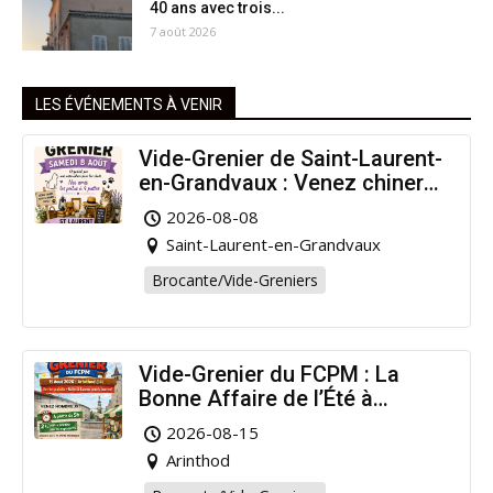
40 ans avec trois...
7 août 2026
LES ÉVÉNEMENTS À VENIR
Vide-Grenier de Saint-Laurent-
en-Grandvaux : Venez chiner
pour la bonne cause !
2026-08-08
Saint-Laurent-en-Grandvaux
Brocante/Vide-Greniers
Vide-Grenier du FCPM : La
Bonne Affaire de l’Été à
Arinthod !
2026-08-15
Arinthod