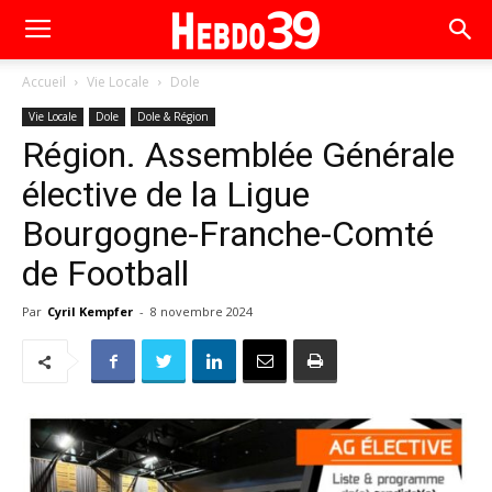
Accueil
Vie Locale
Dole
Vie Locale
Dole
Dole & Région
Région. Assemblée Générale
élective de la Ligue
Bourgogne-Franche-Comté
de Football
Par
Cyril Kempfer
-
8 novembre 2024