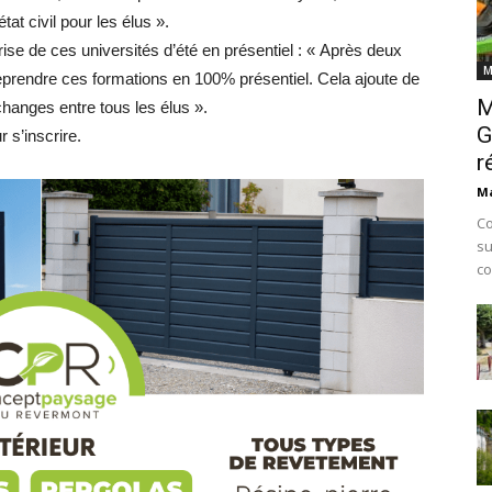
at civil pour les élus ».
eprise de ces universités d’été en présentiel : « Après deux
M
reprendre ces formations en 100% présentiel. Cela ajoute de
M
échanges entre tous les élus ».
G
 s’inscrire.
r
Ma
Co
su
co