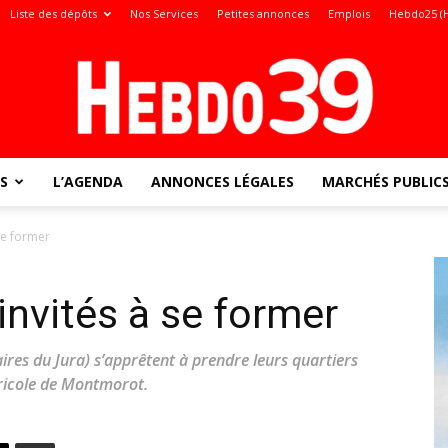
Liste des dépôts
Nos Services
Petites annonces
Emplois
Hebdo25 (
S
L’AGENDA
ANNONCES LÉGALES
MARCHÉS PUBLIC
Jura
 se former
invités à se former
:
ires du Jura) s’apprêtent à prendre leurs quartiers
agricole de Montmorot.