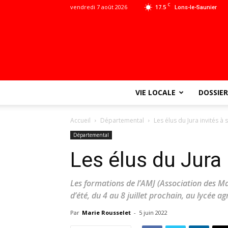
C
vendredi 7 août 2026
17.5
Lons-le-Saunier
VIE LOCALE
DOSSIER
Accueil
Départemental
Les élus du Jura invités à
Départemental
Les élus du Jura 
Les formations de l’AMJ (Association des Ma
d’été, du 4 au 8 juillet prochain, au lycée 
Par
Marie Rousselet
-
5 juin 2022