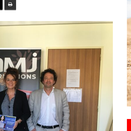
toute
l'info
locale
–