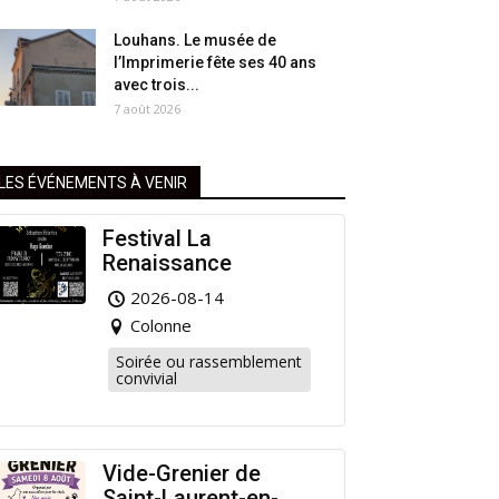
Louhans. Le musée de
l’Imprimerie fête ses 40 ans
avec trois...
7 août 2026
LES ÉVÉNEMENTS À VENIR
Festival La
Renaissance
2026-08-14
Colonne
Soirée ou rassemblement
convivial
Vide-Grenier de
Saint-Laurent-en-