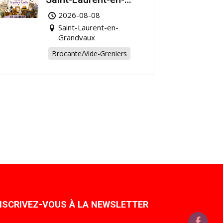
Grandvaux : Venez
2026-08-08
chiner pour la bonne
Saint-Laurent-en-
cause !
Grandvaux
Brocante/Vide-Greniers