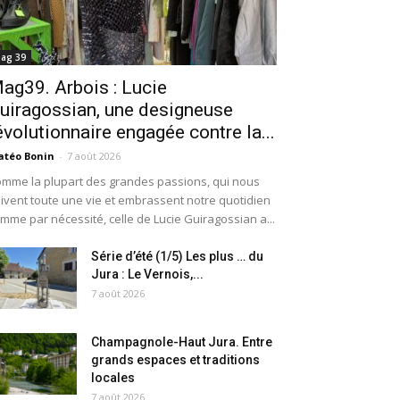
ag 39
ag39. Arbois : Lucie
uiragossian, une designeuse
évolutionnaire engagée contre la...
téo Bonin
-
7 août 2026
mme la plupart des grandes passions, qui nous
ivent toute une vie et embrassent notre quotidien
mme par nécessité, celle de Lucie Guiragossian a...
Série d’été (1/5) Les plus … du
Jura : Le Vernois,...
7 août 2026
Champagnole-Haut Jura. Entre
grands espaces et traditions
locales
7 août 2026