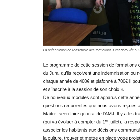
La présentation de l'ensemble des formations s'est déroulée au 
Le programme de cette session de formations e
du Jura, qu’ils reçoivent une indemnisation ou 
chaque année de 400€ et plafonné à 700€ Il pou
et s’inscrire à la session de son choix ».
De nouveaux modules sont apparus cette année :
questions récurrentes que nous avons reçues a
Maître, secrétaire général de l’AMJ. Il y a les 
er
(qui va évoluer à compter du 1
juillet), la res
associer les habitants aux décisions communales.
la culture, trouver et mettre en place votre proj