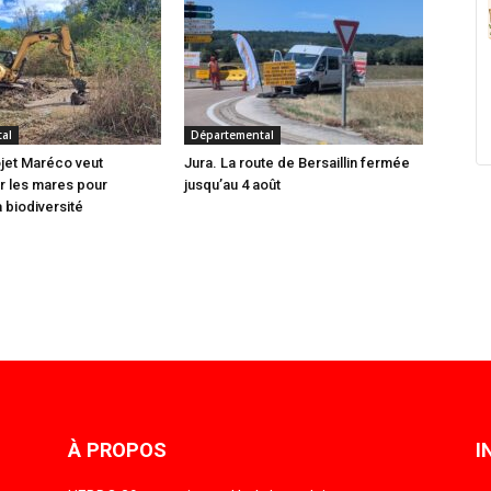
al
Départemental
ojet Maréco veut
Jura. La route de Bersaillin fermée
r les mares pour
jusqu’au 4 août
 biodiversité