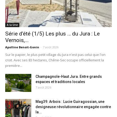
A la Une
Série d’été (1/5) Les plus … du Jura : Le
Vernois,...
Apolline Benoit-Gonin
-
7 août 2026
Sur le papier, le plus petit village du Jura n'est pas celui que l'on
croit. Avec ses 83 hectares, Chêne-Sec occupe officiellement la
première...
Champagnole-Haut Jura. Entre grands
espaces et traditions locales
7 août 2026
Mag39. Arbois : Lucie Guiragossian, une
designeuse révolutionnaire engagée contre
la...