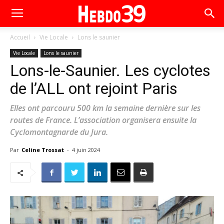
Accueil
Vie Locale
Lons le saunier
Vie Locale
Lons le saunier
Lons-le-Saunier. Les cyclotes
de l’ALL ont rejoint Paris
Elles ont parcouru 500 km la semaine dernière sur les
routes de France. L’association organisera ensuite la
Cyclomontagnarde du Jura.
Par
Celine Trossat
-
4 juin 2024