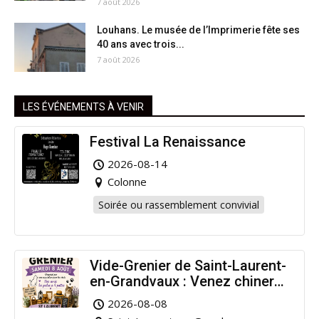
7 août 2026
Louhans. Le musée de l’Imprimerie fête ses
40 ans avec trois...
7 août 2026
LES ÉVÉNEMENTS À VENIR
Festival La Renaissance
2026-08-14
Colonne
Soirée ou rassemblement convivial
Vide-Grenier de Saint-Laurent-
en-Grandvaux : Venez chiner
pour la bonne cause !
2026-08-08