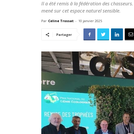
Il a été remis à la fédération des chasseurs.
mené sur cet espace naturel sensible.
Par
Celine Trossat
-
10 janvier 2025
Partager