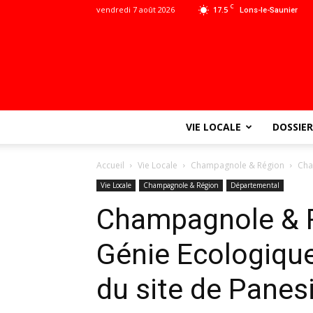
C
vendredi 7 août 2026
17.5
Lons-le-Saunier
VIE LOCALE
DOSSIER
Accueil
Vie Locale
Champagnole & Région
Cha
Vie Locale
Champagnole & Région
Départemental
Champagnole & R
Génie Ecologique
du site de Panes