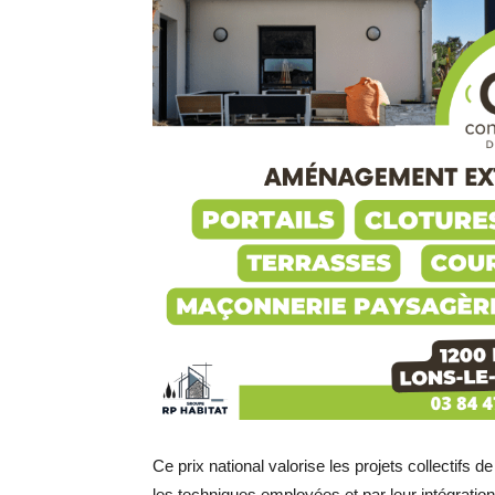
Ce prix national valorise les projets collectifs
les techniques employées et par leur intégratio