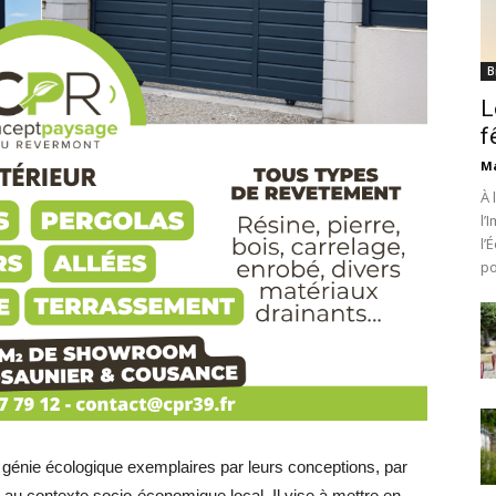
B
L
f
Ma
À 
l’
l’
po
 de génie écologique exemplaires par leurs conceptions, par
n au contexte socio-économique local. Il vise à mettre en