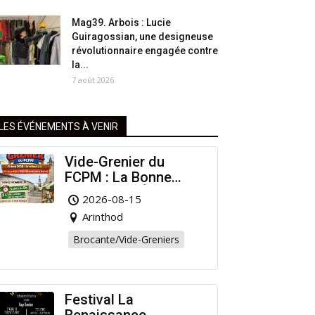
Mag39. Arbois : Lucie
Guiragossian, une designeuse
révolutionnaire engagée contre
la...
7 août 2026
LES ÉVÉNEMENTS À VENIR
Vide-Grenier du
FCPM : La Bonne
Affaire de l’Été à
2026-08-15
Arinthod !
Arinthod
Brocante/Vide-Greniers
Festival La