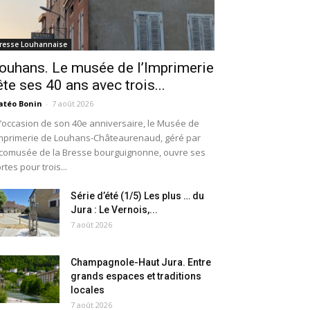
resse Louhannaise
ouhans. Le musée de l’Imprimerie
ête ses 40 ans avec trois...
téo Bonin
-
7 août 2026
l’occasion de son 40e anniversaire, le Musée de
Imprimerie de Louhans-Châteaurenaud, géré par
Écomusée de la Bresse bourguignonne, ouvre ses
rtes pour trois...
Série d’été (1/5) Les plus … du
Jura : Le Vernois,...
7 août 2026
Champagnole-Haut Jura. Entre
grands espaces et traditions
locales
7 août 2026