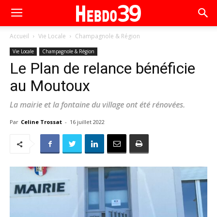
Accueil
Vie Locale
Champagnole & Région
Vie Locale
Champagnole & Région
Le Plan de relance bénéficie
au Moutoux
La mairie et la fontaine du village ont été rénovées.
Par
Celine Trossat
-
16 juillet 2022