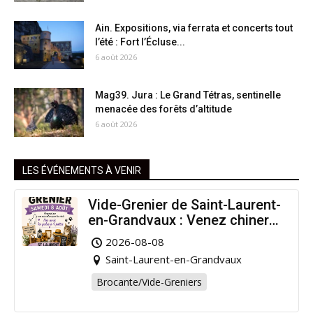
Ain. Expositions, via ferrata et concerts tout
l’été : Fort l’Écluse...
6 août 2026
Mag39. Jura : Le Grand Tétras, sentinelle
menacée des forêts d’altitude
6 août 2026
LES ÉVÉNEMENTS À VENIR
Vide-Grenier de Saint-Laurent-
en-Grandvaux : Venez chiner
pour la bonne cause !
2026-08-08
Saint-Laurent-en-Grandvaux
Brocante/Vide-Greniers