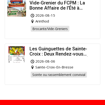
Vide-Grenier du FCPM : La
Bonne Affaire de l’Été à
Arinthod !
2026-08-15
Arinthod
Brocante/Vide-Greniers
Les Guinguettes de Sainte-
Croix : Deux Rendez-vous
Dansants pour Prolonger l’Été
2026-08-06
!
Sainte-Croix-En-Bresse
Soirée ou rassemblement convivial