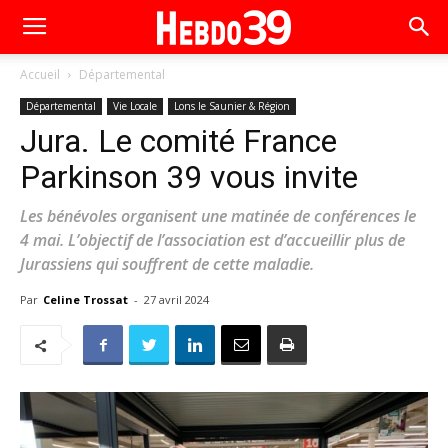
Accueil
Départemental
Départemental
Vie Locale
Lons le Saunier & Région
Jura. Le comité France
Parkinson 39 vous invite
Les bénévoles organisent une matinée de conférences le
4 mai. L’objectif de l’association est d’accueillir plus de
Jurassiens qui souffrent de cette maladie.
Par
Celine Trossat
-
27 avril 2024