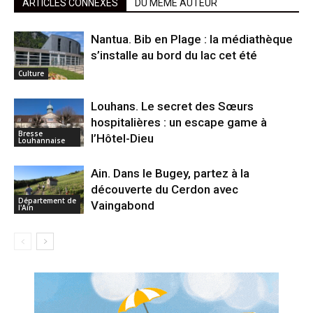
ARTICLES CONNEXES
DU MÊME AUTEUR
Nantua. Bib en Plage : la médiathèque
s’installe au bord du lac cet été
Culture
Louhans. Le secret des Sœurs
hospitalières : un escape game à
Bresse
l’Hôtel-Dieu
Louhannaise
Ain. Dans le Bugey, partez à la
découverte du Cerdon avec
Département de
Vaingabond
l'Ain