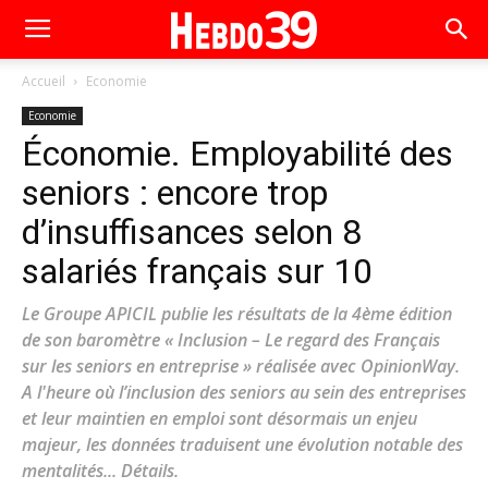
Accueil
Economie
Economie
Économie. Employabilité des
seniors : encore trop
d’insuffisances selon 8
salariés français sur 10
Le Groupe APICIL publie les résultats de la 4ème édition
de son baromètre « Inclusion – Le regard des Français
sur les seniors en entreprise » réalisée avec OpinionWay.
A l'heure où l’inclusion des seniors au sein des entreprises
et leur maintien en emploi sont désormais un enjeu
majeur, les données traduisent une évolution notable des
mentalités... Détails.