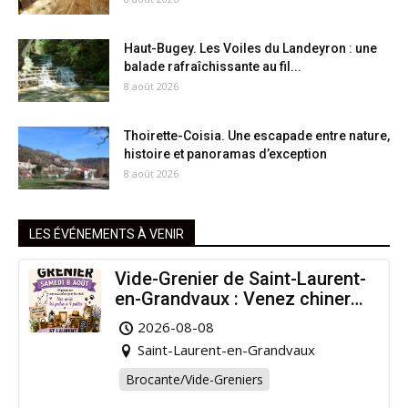
Haut-Bugey. Les Voiles du Landeyron : une
balade rafraîchissante au fil...
8 août 2026
Thoirette-Coisia. Une escapade entre nature,
histoire et panoramas d’exception
8 août 2026
LES ÉVÉNEMENTS À VENIR
Vide-Grenier de Saint-Laurent-
en-Grandvaux : Venez chiner
pour la bonne cause !
2026-08-08
Saint-Laurent-en-Grandvaux
Brocante/Vide-Greniers