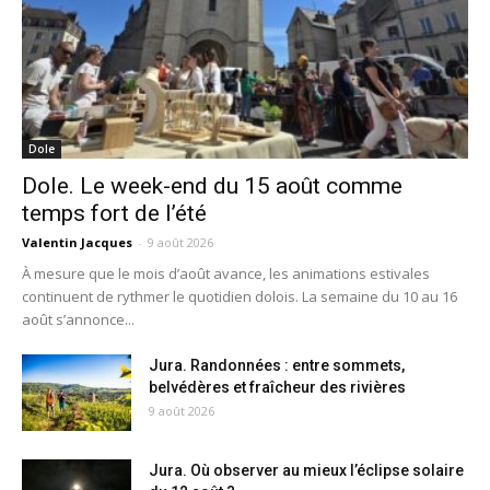
Dole
Dole. Le week-end du 15 août comme
temps fort de l’été
Valentin Jacques
-
9 août 2026
À mesure que le mois d’août avance, les animations estivales
continuent de rythmer le quotidien dolois. La semaine du 10 au 16
août s’annonce...
Jura. Randonnées : entre sommets,
belvédères et fraîcheur des rivières
9 août 2026
Jura. Où observer au mieux l’éclipse solaire