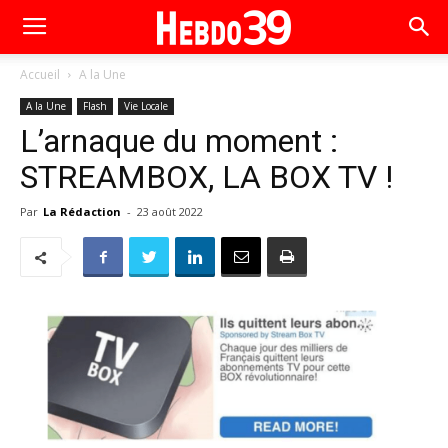
Accueil
A la Une
A la Une
Flash
Vie Locale
L’arnaque du moment :
STREAMBOX, LA BOX TV !
Par
La Rédaction
-
23 août 2022