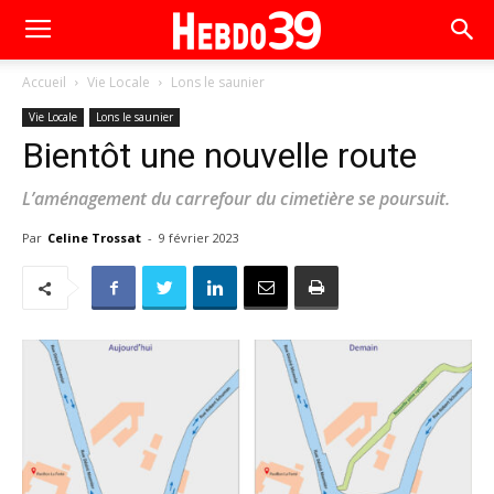
Accueil
Vie Locale
Lons le saunier
Vie Locale
Lons le saunier
Bientôt une nouvelle route
L’aménagement du carrefour du cimetière se poursuit.
Par
Celine Trossat
-
9 février 2023