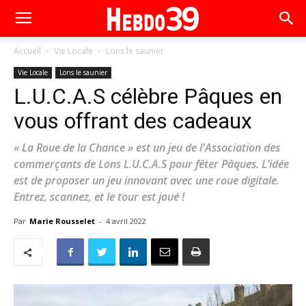
Accueil
Vie Locale
Lons le saunier
Vie Locale
Lons le saunier
L.U.C.A.S célèbre Pâques en
vous offrant des cadeaux
« La Roue de la Chance » est un jeu de l'Association des
commerçants de Lons L.U.C.A.S pour fêter Pâques. L’idée
est de proposer un jeu innovant avec une roue digitale.
Entrez, scannez, et le tour est joué !
Par
Marie Rousselet
-
4 avril 2022