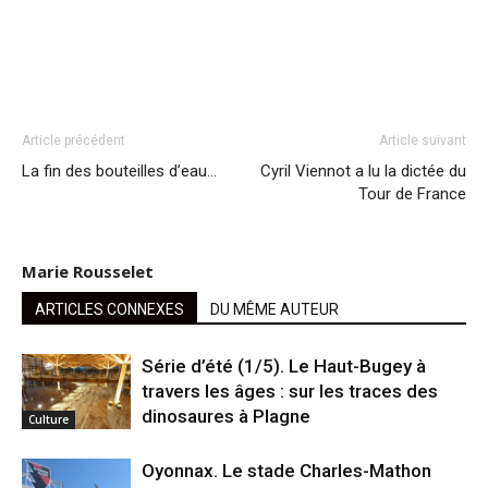
Article précédent
Article suivant
La fin des bouteilles d’eau…
Cyril Viennot a lu la dictée du
Tour de France
Marie Rousselet
ARTICLES CONNEXES
DU MÊME AUTEUR
Série d’été (1/5). Le Haut-Bugey à
travers les âges : sur les traces des
dinosaures à Plagne
Culture
Oyonnax. Le stade Charles-Mathon