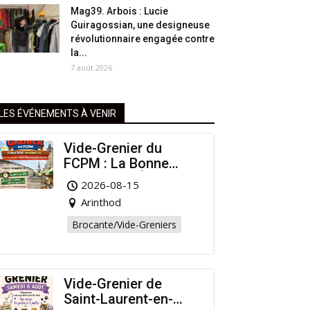
Mag39. Arbois : Lucie
Guiragossian, une designeuse
révolutionnaire engagée contre
la...
7 août 2026
LES ÉVÉNEMENTS À VENIR
Vide-Grenier du
FCPM : La Bonne
Affaire de l’Été à
2026-08-15
Arinthod !
Arinthod
Brocante/Vide-Greniers
Vide-Grenier de
Saint-Laurent-en-