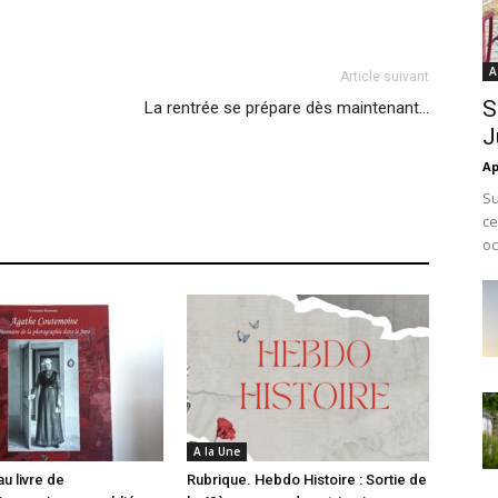
A
Article suivant
S
La rentrée se prépare dès maintenant…
J
Ap
Su
ce
oc
A la Une
u livre de
Rubrique. Hebdo Histoire : Sortie de