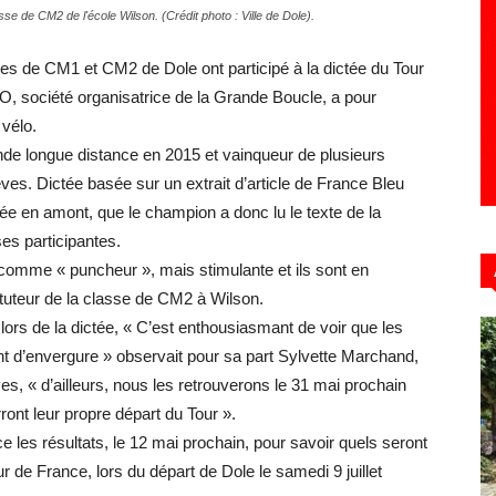
se de CM2 de l'école Wilson. (Crédit photo : Ville de Dole).
ses de CM1 et CM2 de Dole ont participé à la dictée du Tour
, société organisatrice de la Grande Boucle, a pour
Hebdo39
 vélo.
onde longue distance en 2015 et vainqueur de plusieurs
lèves. Dictée basée sur un extrait d’article de France Bleu
ée en amont, que le champion a donc lu le texte de la
ses participantes.
s comme « puncheur », mais stimulante et ils sont en
tituteur de la classe de CM2 à Wilson.
rs de la dictée, « C’est enthousiasmant de voir que les
nt d’envergure » observait pour sa part Sylvette Marchand,
es, « d’ailleurs, nous les retrouverons le 31 mai prochain
ront leur propre départ du Tour ».
 les résultats, le 12 mai prochain, pour savoir quels seront
ur de France, lors du départ de Dole le samedi 9 juillet