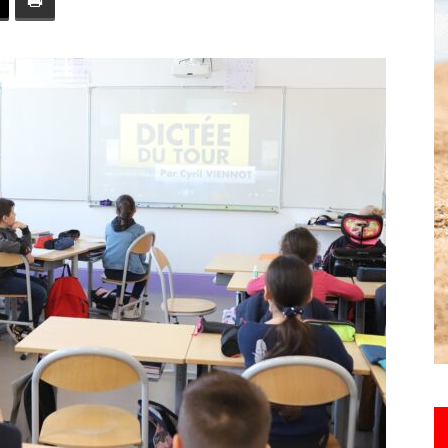
toute
l'info
locale
–