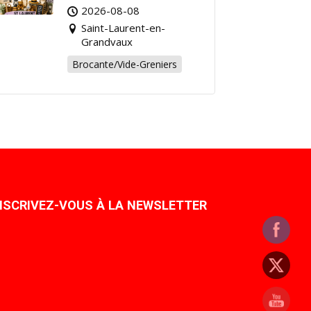
Grandvaux : Venez
2026-08-08
chiner pour la bonne
Saint-Laurent-en-
cause !
Grandvaux
Brocante/Vide-Greniers