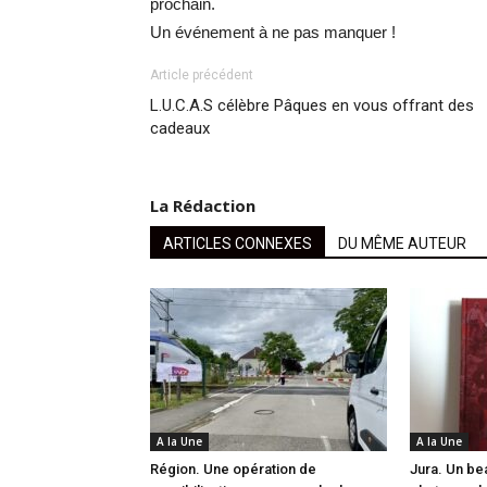
prochain.
Un événement à ne pas manquer !
Article précédent
L.U.C.A.S célèbre Pâques en vous offrant des
cadeaux
La Rédaction
ARTICLES CONNEXES
DU MÊME AUTEUR
A la Une
A la Une
Région. Une opération de
Jura. Un bea