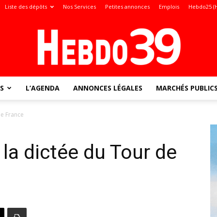
Liste des dépôts
Nos Services
Petites annonces
Emplois
Hebdo25 (
S
L’AGENDA
ANNONCES LÉGALES
MARCHÉS PUBLIC
Jura
de France
u la dictée du Tour de
: