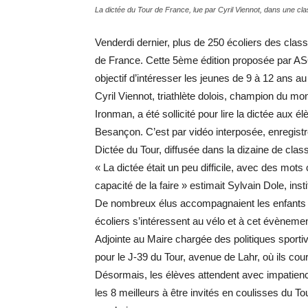
La dictée du Tour de France, lue par Cyril Viennot, dans une clas
Venderdi dernier, plus de 250 écoliers des clas
de France. Cette 5ème édition proposée par ASO
objectif d’intéresser les jeunes de 9 à 12 ans au
Cyril Viennot, triathlète dolois, champion du m
Ironman, a été sollicité pour lire la dictée aux é
Besançon. C’est par vidéo interposée, enregistr
Dictée du Tour, diffusée dans la dizaine de clas
« La dictée était un peu difficile, avec des mot
capacité de la faire » estimait Sylvain Dole, ins
De nombreux élus accompagnaient les enfants lo
écoliers s’intéressent au vélo et à cet évèneme
Adjointe au Maire chargée des politiques sportiv
pour le J-39 du Tour, avenue de Lahr, où ils cour
Désormais, les élèves attendent avec impatience
les 8 meilleurs à être invités en coulisses du To