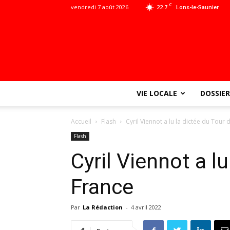
C
vendredi 7 août 2026
22.7
Lons-le-Saunier
VIE LOCALE
DOSSIER
Accueil
Flash
Cyril Viennot a lu la dictée du Tour 
Flash
Cyril Viennot a l
France
Par
La Rédaction
-
4 avril 2022