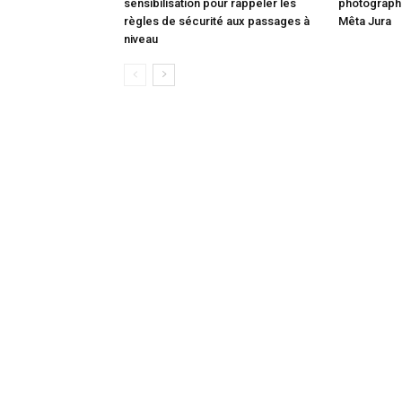
sensibilisation pour rappeler les
photographi
règles de sécurité aux passages à
Mêta Jura
niveau