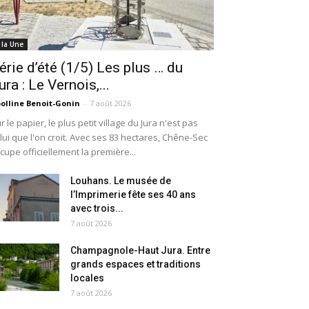
 la Une
érie d’été (1/5) Les plus … du
ura : Le Vernois,...
olline Benoit-Gonin
-
7 août 2026
r le papier, le plus petit village du Jura n'est pas
lui que l'on croit. Avec ses 83 hectares, Chêne-Sec
cupe officiellement la première...
Louhans. Le musée de
l’Imprimerie fête ses 40 ans
avec trois...
7 août 2026
Champagnole-Haut Jura. Entre
grands espaces et traditions
locales
7 août 2026