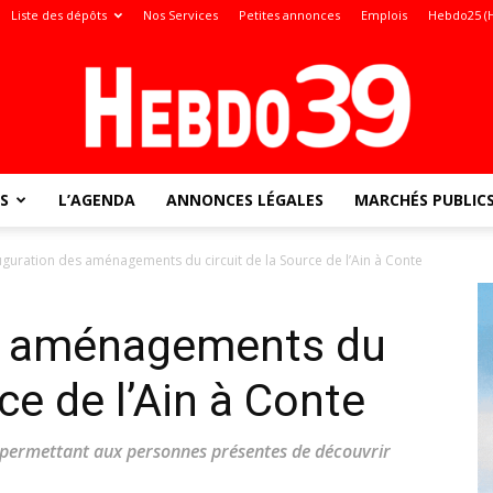
Liste des dépôts
Nos Services
Petites annonces
Emplois
Hebdo25 (
S
L’AGENDA
ANNONCES LÉGALES
MARCHÉS PUBLIC
Jura
uguration des aménagements du circuit de la Source de l’Ain à Conte
s aménagements du
:
rce de l’Ain à Conte
er permettant aux personnes présentes de découvrir