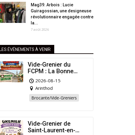
Mag39. Arbois : Lucie
Guiragossian, une designeuse
révolutionnaire engagée contre
la...
7 août 2026
LES ÉVÉNEMENTS À VENIR
Vide-Grenier du
FCPM : La Bonne
Affaire de l’Été à
2026-08-15
Arinthod !
Arinthod
Brocante/Vide-Greniers
Vide-Grenier de
Saint-Laurent-en-