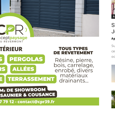
A
S
J
Ap
Su
ce
oc