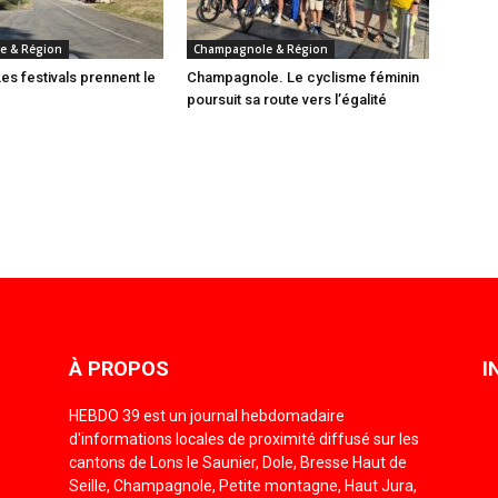
e & Région
Champagnole & Région
es festivals prennent le
Champagnole. Le cyclisme féminin
poursuit sa route vers l’égalité