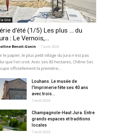
 la Une
érie d’été (1/5) Les plus … du
ura : Le Vernois,...
olline Benoit-Gonin
-
7 août 2026
r le papier, le plus petit village du Jura n'est pas
lui que l'on croit. Avec ses 83 hectares, Chêne-Sec
cupe officiellement la première...
Louhans. Le musée de
l’Imprimerie fête ses 40 ans
avec trois...
7 août 2026
Champagnole-Haut Jura. Entre
grands espaces et traditions
locales
7 août 2026