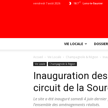
C
vendredi 7 août 2026
18.7
Lons-le-Saunier
VIE LOCALE
DOSSIER
Accueil
Vie Locale
Champagnole & Région
Ina
Vie Locale
Champagnole & Région
Inauguration de
circuit de la Sou
Le site a été inauguré samedi 4 juin derni
l’ensemble des aménagements réalisés.