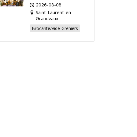
Grandvaux : Venez
2026-08-08
chiner pour la bonne
Saint-Laurent-en-
cause !
Grandvaux
Brocante/Vide-Greniers