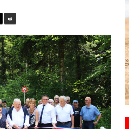
toute
l'info
locale
–