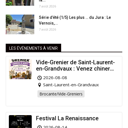
la...
7 août 2026
Série d’été (1/5) Les plus … du Jura : Le
Vernois,...
7 août 2026
LES ÉVÉNEMENTS À VENIR
Vide-Grenier de Saint-Laurent-
en-Grandvaux : Venez chiner
pour la bonne cause !
2026-08-08
Saint-Laurent-en-Grandvaux
Brocante/Vide-Greniers
Festival La Renaissance
2026-08-14