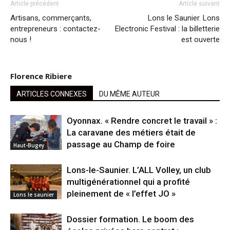
Article précédent
Article suivant
Artisans, commerçants,
Lons le Saunier. Lons
entrepreneurs : contactez-
Electronic Festival : la billetterie
nous !
est ouverte
Florence Ribiere
ARTICLES CONNEXES
DU MÊME AUTEUR
Oyonnax. « Rendre concret le travail » :
La caravane des métiers était de
passage au Champ de foire
Haut-Bugey
Lons-le-Saunier. L’ALL Volley, un club
multigénérationnel qui a profité
pleinement de « l’effet JO »
Lons le saunier
Dossier formation. Le boom des