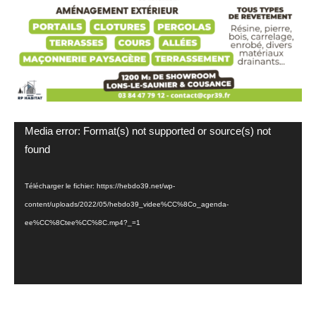
Lecteur
Media error: Format(s) not supported or source(s) not
vidéo
found
Télécharger le fichier: https://hebdo39.net/wp-
content/uploads/2022/05/hebdo39_videe%CC%8Co_agenda-
ee%CC%8Ctee%CC%8C.mp4?_=1