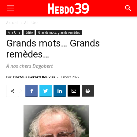
Accueil
A la Une
A la Une
Edito
Grands mots, grands remèdes
Grands mots… Grands
remèdes…
À nos chers Dagobert
Par
Docteur Gérard Bouvier
-
7 mars 2022