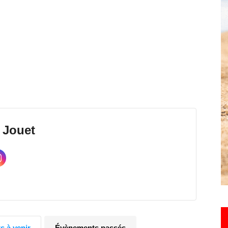
toute
l'info
 Jouet
locale
–
 à venir
Évènements passés