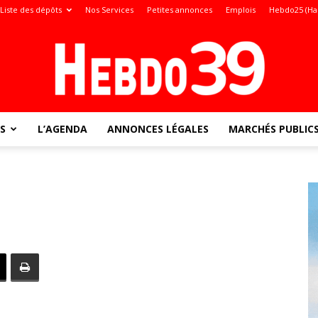
Liste des dépôts
Nos Services
Petites annonces
Emplois
Hebdo25 (Ha
S
L’AGENDA
ANNONCES LÉGALES
MARCHÉS PUBLIC
Jura
: