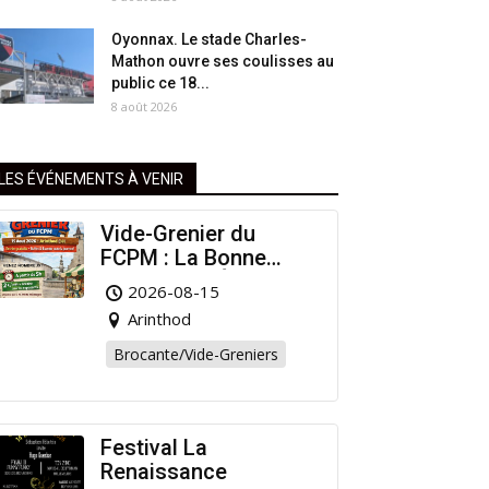
Oyonnax. Le stade Charles-
Mathon ouvre ses coulisses au
public ce 18...
8 août 2026
LES ÉVÉNEMENTS À VENIR
Vide-Grenier du
FCPM : La Bonne
Affaire de l’Été à
2026-08-15
Arinthod !
Arinthod
Brocante/Vide-Greniers
Festival La
Renaissance