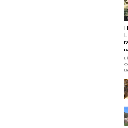
H
H
L
r
La
Dè
co
La