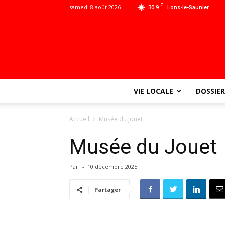
C
samedi 8 août 2026
30.9
Lons-le-Saunier
VIE LOCALE
DOSSIER
Accueil
Musée du Jouet
Musée du Jouet
Par
-
10 décembre 2025
Partager