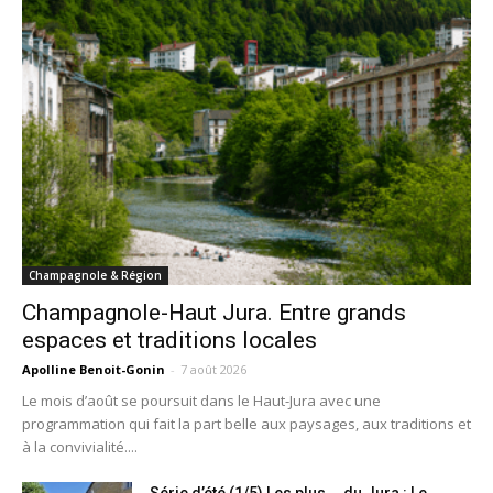
Champagnole & Région
Champagnole-Haut Jura. Entre grands
espaces et traditions locales
Apolline Benoit-Gonin
-
7 août 2026
Le mois d’août se poursuit dans le Haut-Jura avec une
programmation qui fait la part belle aux paysages, aux traditions et
à la convivialité....
Série d’été (1/5) Les plus … du Jura : Le