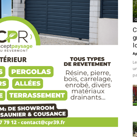
C
C
g
l
Ap
Le
un
pa