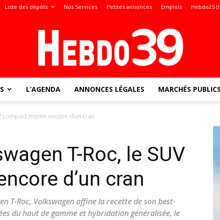
Liste des dépôts
Nos Services
Petites annonces
Emplois
Hebdo25 (
S
L’AGENDA
ANNONCES LÉGALES
MARCHÉS PUBLIC
Jura
UV compact monte encore d’un cran
swagen T-Roc, le SUV
:
ncore d’un cran
n T-Roc, Volkswagen affine la recette de son best-
tées du haut de gamme et hybridation généralisée, le