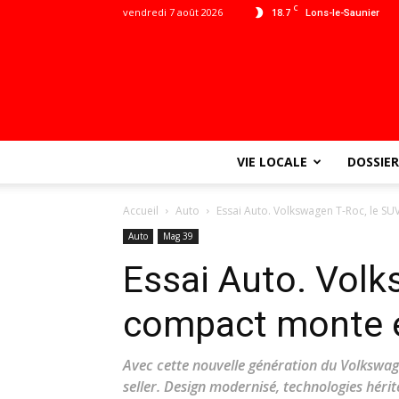
C
vendredi 7 août 2026
18.7
Lons-le-Saunier
VIE LOCALE
DOSSIER
Accueil
Auto
Essai Auto. Volkswagen T-Roc, le S
Auto
Mag 39
Essai Auto. Volk
compact monte e
Avec cette nouvelle génération du Volkswage
seller. Design modernisé, technologies héri