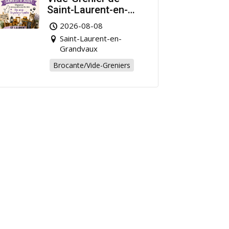
Saint-Laurent-en-
Grandvaux : Venez
2026-08-08
chiner pour la bonne
Saint-Laurent-en-
cause !
Grandvaux
Brocante/Vide-Greniers