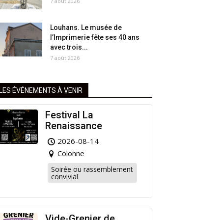
7 août 2026
Louhans. Le musée de
l’Imprimerie fête ses 40 ans
avec trois...
7 août 2026
LES ÉVÉNEMENTS À VENIR
Festival La
Renaissance
2026-08-14
Colonne
Soirée ou rassemblement
convivial
Vide-Grenier de