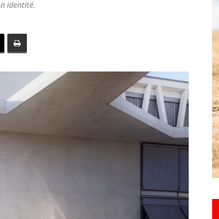
 identité.
toute
l'info
locale
–