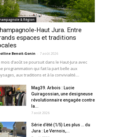
hampagnole & Région
hampagnole-Haut Jura. Entre
rands espaces et traditions
ocales
olline Benoit-Gonin
-
7 août 2026
 mois d’août se poursuit dans le Haut-Jura avec
e programmation qui fait la part belle aux
ysages, aux traditions et à la convivialité....
Mag39. Arbois : Lucie
Guiragossian, une designeuse
révolutionnaire engagée contre
la...
7 août 2026
Série d’été (1/5) Les plus … du
Jura : Le Vernois,...