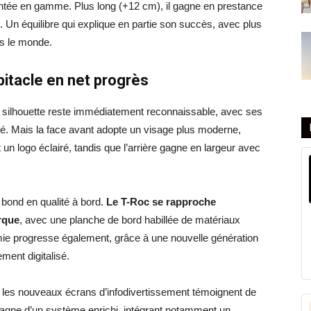
ontée en gamme. Plus long (+12 cm), il gagne en prestance
 Un équilibre qui explique en partie son succès, avec plus
rs le monde.
bitacle en net progrès
a silhouette reste immédiatement reconnaissable, avec ses
pé. Mais la face avant adopte un visage plus moderne,
un logo éclairé, tandis que l’arrière gagne en largeur avec
 bond en qualité à bord.
Le T-Roc se rapproche
rque
, avec une planche de bord habillée de matériaux
mie progresse également, grâce à une nouvelle génération
ment digitalisé.
 et les nouveaux écrans d’infodivertissement témoignent de
gne d’un système enrichi, intégrant notamment un