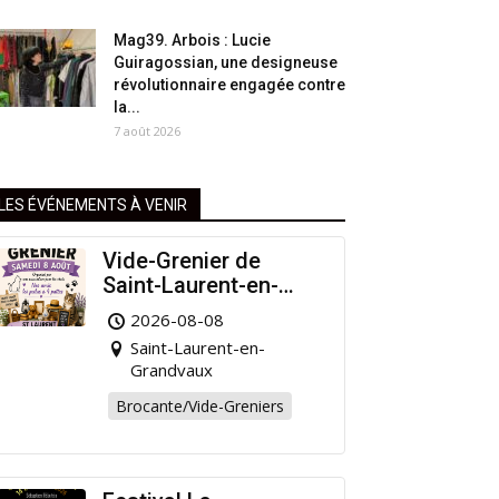
Mag39. Arbois : Lucie
Guiragossian, une designeuse
révolutionnaire engagée contre
la...
7 août 2026
LES ÉVÉNEMENTS À VENIR
Vide-Grenier de
Saint-Laurent-en-
Grandvaux : Venez
2026-08-08
chiner pour la bonne
Saint-Laurent-en-
cause !
Grandvaux
Brocante/Vide-Greniers