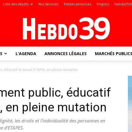
Liste des dépôts
Nos Services
Petites annonces
Emplois
Hebdo25 (
S
L’AGENDA
ANNONCES LÉGALES
MARCHÉS PUBLIC
Jura
ic, éducatif et social ETAPES, en pleine mutation
ment public, éducatif
:
, en pleine mutation
gnité, les droits et l’individualité des personnes en
ue d’ETAPES.