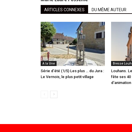
ARTICLES CONNEXES
DU MÊME AUTEUR
A la Une
Bresse Louh
Série d’été (1/5) Les plus … du Jura :
Louhans. Le
Le Vernois, le plus petit village
fête ses 40 
d’animation