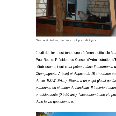
Gwenaëlle Trillard, Directrice Déléguée d'Etapes.
Jeudi dernier, s’est tenue une cérémonie officielle 
Paul Roche, Président du Conseil d’Administration d
l’établissement qui «
est présent dans 6
communes du
Champagnole, Arbois)
et
dispos
e
de 15 structures
co
de vie, ESAT, EA…)
.
Etapes a u
n projet global
qui
fix
personnes en situation de handicap. Il
intervient aup
et adolescents
(0 à 20 ans)
, l’accession à une vie pr
dans la vie quotidienne
».