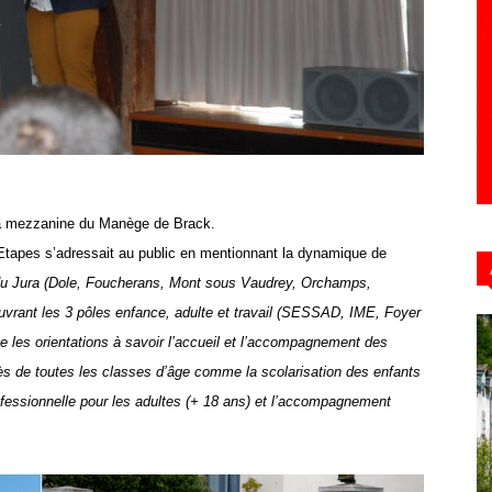
Hebdo39
à la mezzanine du Manège de Brack.
’Etapes s’adressait au public en mentionnant la dynamique de
 Jura (
Dole, Foucherans, Mont sous Vaudrey, Orchamps,
uvrant les 3 pôles
enfance, adulte et travail
(SESSAD, IME, Foyer
e les orientations à savoir l’a
ccueil et
l’
accompagn
ement
des
rès de toutes les classes d’âge comme
la scolarisation des enfants
ofessionnelle pour les adultes
(+ 18 ans)
et l’accompagnement