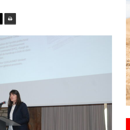
toute
l'info
locale
–