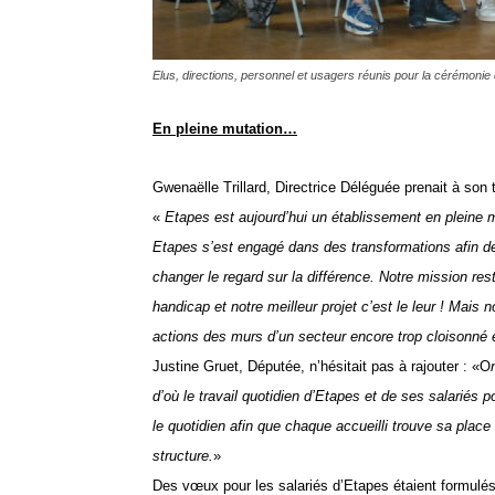
Elus, directions, personnel et usagers réunis pour la cérémonie
En pleine mutation…
Gwenaëlle Trillard, Directrice Déléguée prenait à son t
«
Etapes est aujourd’hui
un établissement en pleine m
E
tapes
s’est engagé dans des transformations
afin d
changer le regard sur la différence.
Notre mission res
handicap et notre meilleur projet c’est le leur ! Mais no
actions des murs d’un secteur encore trop cloisonné e
Justine Gruet,
Députée,
n’hésitait pas
à rajouter :
«O
d’où le travail quotidien d’Etape
s
et de ses salariés po
le quotidien afin que chaque accueilli trouve
sa place
structure
.
»
Des vœux pour les salariés d’Etape
s
étaient formulé