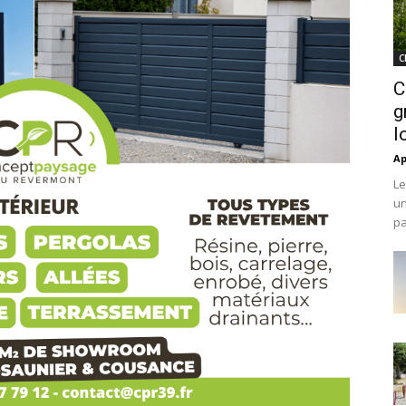
C
C
g
l
Ap
Le
un
pa