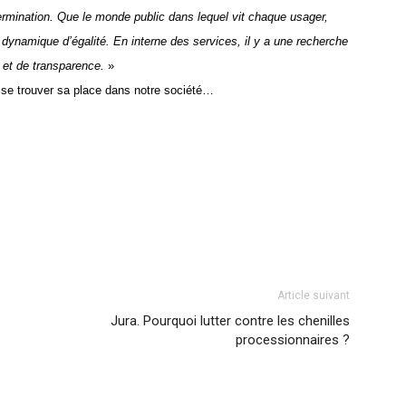
ermination. Que
le monde public dans lequel vi
t chaque
usager,
 dynamique d’égalité. En interne des services, il y a une recherche
n et de transparence.
»
uisse trouver sa place dans notre société…
Article suivant
Jura. Pourquoi lutter contre les chenilles
processionnaires ?