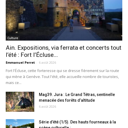
Culture
Ain. Expositions, via ferrata et concerts tout
l’été : Fort l’Écluse...
Emmanuel Perret
-
6 août 2026
Fort l'Écluse, cette forteresse qui se dresse fièrement sur la route
qui mène à Genève. Tout l'été, elle accueille nombre de touristes,
mais ce...
Mag39. Jura : Le Grand Tétras, sentinelle
menacée des forêts d’altitude
6 août 2026
Série d’été (1/5). Des hauts fourneaux à la
scène culturelle :...