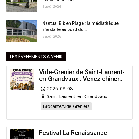
6 août 2026
Nantua. Bib en Plage : la médiathèque
s’installe au bord du...
6 août 2026
LES ÉVÉNEMENTS À VENIR
Vide-Grenier de Saint-Laurent-
en-Grandvaux : Venez chiner
pour la bonne cause !
2026-08-08
Saint-Laurent-en-Grandvaux
Brocante/Vide-Greniers
Festival La Renaissance