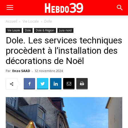
Accueil
Vie Locale
Dole
Vie Locale
Dole
Dole & Région
Jura nord
Dole. Les services techniques
procèdent à l’installation des
décorations de Noël
Par
Enzo SAAD
-
12 novembre 2024