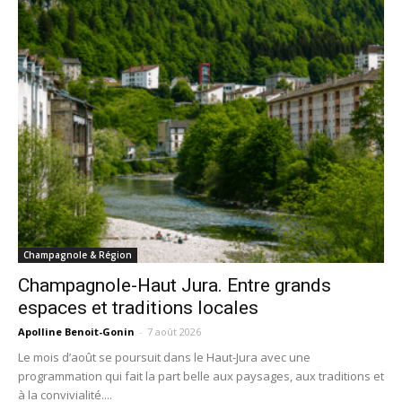
Champagnole & Région
Champagnole-Haut Jura. Entre grands
espaces et traditions locales
Apolline Benoit-Gonin
-
7 août 2026
Le mois d’août se poursuit dans le Haut-Jura avec une
programmation qui fait la part belle aux paysages, aux traditions et
à la convivialité....