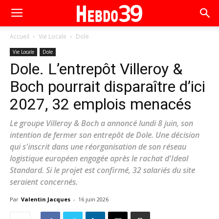
Accueil
Vie Locale
Dole
Vie Locale
Dole
Dole. L’entrepôt Villeroy &
Boch pourrait disparaître d’ici
2027, 32 emplois menacés
Le groupe Villeroy & Boch a annoncé lundi 8 juin, son
intention de fermer son entrepôt de Dole. Une décision
qui s'inscrit dans une réorganisation de son réseau
logistique européen engagée après le rachat d'Ideal
Standard. Si le projet est confirmé, 32 salariés du site
seraient concernés.
Par
Valentin Jacques
-
16 juin 2026