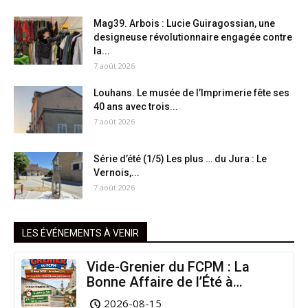
Mag39. Arbois : Lucie Guiragossian, une
designeuse révolutionnaire engagée contre
la...
7 août 2026
Louhans. Le musée de l’Imprimerie fête ses
40 ans avec trois...
7 août 2026
Série d’été (1/5) Les plus … du Jura : Le
Vernois,...
7 août 2026
LES ÉVÉNEMENTS À VENIR
Vide-Grenier du FCPM : La
Bonne Affaire de l’Été à
Arinthod !
2026-08-15