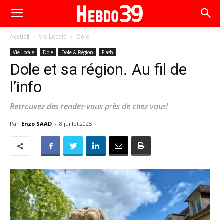
Accueil
Vie Locale
Dole
Vie Locale
Dole
Dole & Région
Flash
Dole et sa région. Au fil de
l’info
Retrouvez des rendez-vous près de chez vous!
Par
Enzo SAAD
-
8 juillet 2025