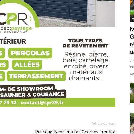
M
M
G
r
Ma
Co
su
co
Article suivant
Rubrique. Nenni ma foi. Georges Trouillot