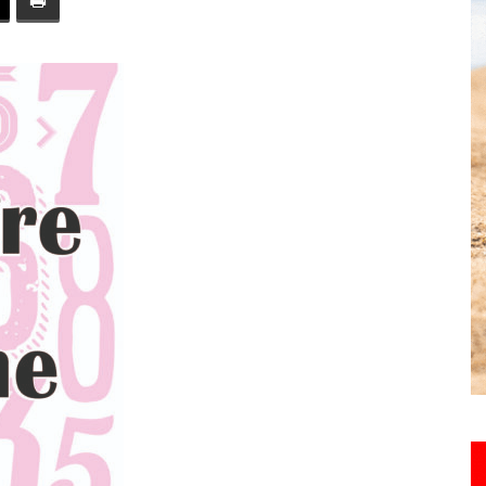
toute
l'info
locale
–