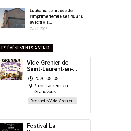
Louhans. Le musée de
l’Imprimerie fête ses 40 ans
avec trois...
7 août 2026
LES ÉVÉNEMENTS À VENIR
Vide-Grenier de
Saint-Laurent-en-
Grandvaux : Venez
2026-08-08
chiner pour la bonne
Saint-Laurent-en-
cause !
Grandvaux
Brocante/Vide-Greniers
Festival La