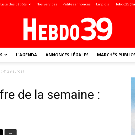
Liste des dépôts
Nos Services
Petites annonces
Emplois
Hebdo25 (Ha
S
L’AGENDA
ANNONCES LÉGALES
MARCHÉS PUBLIC
Jura
 : 4129 euros !
fre de la semaine :
: