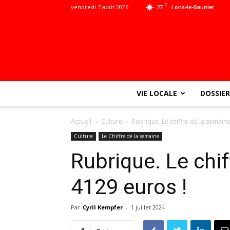
C
vendredi 7 août 2026
27
Lons-le-Saunier
VIE LOCALE
DOSSIER
Accueil
Culture
Rubrique. Le chiffre de la semaine
Culture
Le Chiffre de la semaine
Rubrique. Le chif
4129 euros !
Par
Cyril Kempfer
-
1 juillet 2024