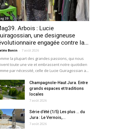
ag 39
ag39. Arbois : Lucie
uiragossian, une designeuse
évolutionnaire engagée contre la...
téo Bonin
-
7 août 2026
mme la plupart des grandes passions, qui nous
ivent toute une vie et embrassent notre quotidien
mme par nécessité, celle de Lucie Guiragossian a...
Champagnole-Haut Jura. Entre
grands espaces et traditions
locales
7 août 2026
Série d’été (1/5) Les plus … du
Jura : Le Vernois,...
7 août 2026