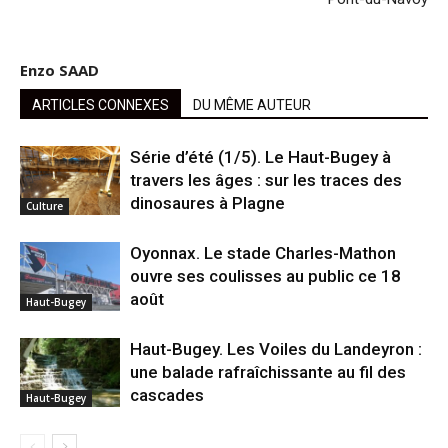
Enzo SAAD
ARTICLES CONNEXES
DU MÊME AUTEUR
Série d’été (1/5). Le Haut-Bugey à
travers les âges : sur les traces des
dinosaures à Plagne
Culture
Oyonnax. Le stade Charles-Mathon
ouvre ses coulisses au public ce 18
août
Haut-Bugey
Haut-Bugey. Les Voiles du Landeyron :
une balade rafraîchissante au fil des
cascades
Haut-Bugey