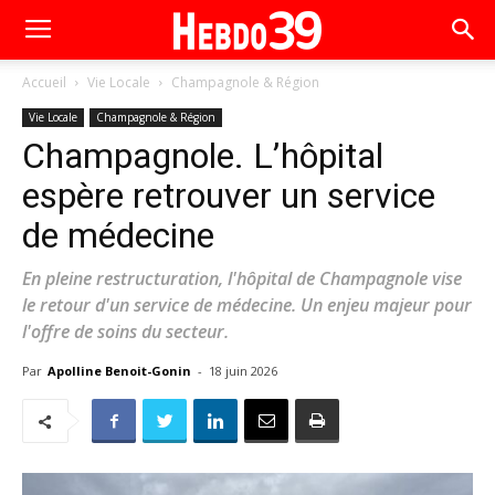
Accueil
Vie Locale
Champagnole & Région
Vie Locale
Champagnole & Région
Champagnole. L’hôpital
espère retrouver un service
de médecine
En pleine restructuration, l'hôpital de Champagnole vise
le retour d'un service de médecine. Un enjeu majeur pour
l'offre de soins du secteur.
Par
Apolline Benoit-Gonin
-
18 juin 2026