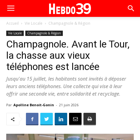
Accueil
Vie Locale
Champagnole & Région
Vie Locale
Champagnole & Région
Champagnole. Avant le Tour,
la chasse aux vieux
téléphones est lancée
Jusqu'au 15 juillet, les habitants sont invités à déposer
leurs anciens téléphones. Une collecte qui vise à leur
offrir une seconde vie, entre solidarité et recyclage.
Par
Apolline Benoit-Gonin
-
21 juin 2026