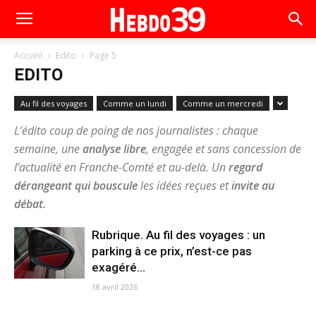
Accueil
Edito
Page 5
EDITO
Au fil des voyages
Comme un lundi
Comme un mercredi
L’édito coup de poing de nos journalistes : chaque
semaine, une
analyse libre
, engagée et sans concession de
l’actualité en Franche-Comté et au-delà. Un
regard
dérangeant qui bouscule
les idées reçues et
invite au
débat.
Rubrique. Au fil des voyages : un
parking à ce prix, n’est-ce pas
exagéré...
18 avril 2026