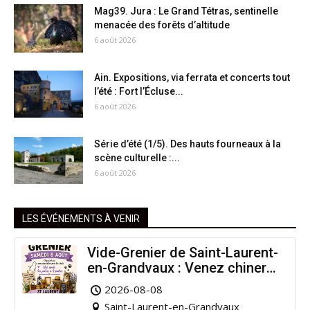
Mag39. Jura : Le Grand Tétras, sentinelle
menacée des forêts d’altitude
6 août 2026
Ain. Expositions, via ferrata et concerts tout
l’été : Fort l’Écluse...
6 août 2026
Série d’été (1/5). Des hauts fourneaux à la
scène culturelle :...
6 août 2026
LES ÉVÉNEMENTS À VENIR
Vide-Grenier de Saint-Laurent-
en-Grandvaux : Venez chiner
pour la bonne cause !
2026-08-08
Saint-Laurent-en-Grandvaux