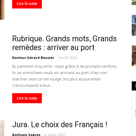
Lire la suite
Rubrique. Grands mots, Grands
remèdes : arriver au port
Docteur Gérard Bouvier
-
4 août 2024
Ils partirent cinq cents : mais grâce à de prompts renforts
ils se virent bien seuls en arrivant au port. À les voir
marcher avec un tel visage, les plus épouvantés
s’accrochaient à leur...
Lire la suite
Jura. Le choix des Français !
Anthony Soares
-
8 juillet 2024