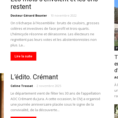
restent
Docteur Gérard Bouvier
-
10 novembre 2022
On s’écharpe à l’Assemblée : bruits de couloirs, grosses
colères et invectives de face profil et trois-quarts.
L’hémicycle résonne et déraisonne. Les électeurs ne
regrettent pas leurs votes et les abstentionnistes non
plus. La...
P
T
Lire la suite
e
d
L’édito. Crémant
A
À 
Celine Trossat
-
2 novembre 2025
un
Le département vient de fêter les 30 ans de l’appellation
ra
AOC Crémant du Jura. A cette occasion, le CIVJ a organisé
une journée anniversaire placée sous le signe de la
convivialité, de la découverte...