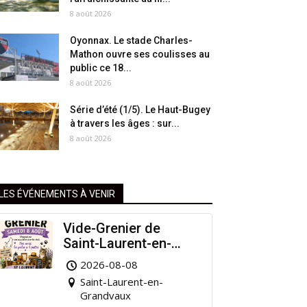
8 août 2026
Oyonnax. Le stade Charles-
Mathon ouvre ses coulisses au
public ce 18...
8 août 2026
Série d’été (1/5). Le Haut-Bugey
à travers les âges : sur...
8 août 2026
LES ÉVÉNEMENTS À VENIR
Vide-Grenier de
Saint-Laurent-en-
Grandvaux : Venez
2026-08-08
chiner pour la bonne
Saint-Laurent-en-
cause !
Grandvaux