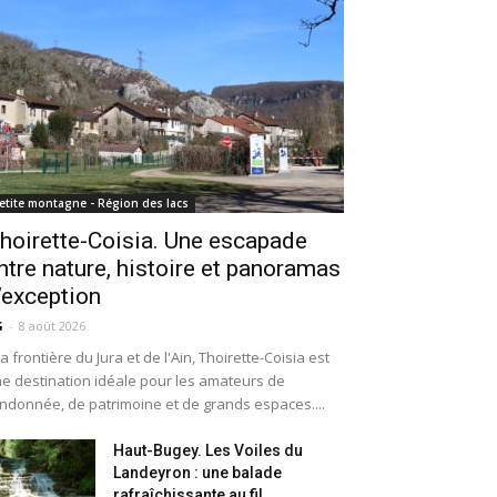
etite montagne - Région des lacs
hoirette-Coisia. Une escapade
ntre nature, histoire et panoramas
’exception
G
-
8 août 2026
la frontière du Jura et de l'Ain, Thoirette-Coisia est
e destination idéale pour les amateurs de
ndonnée, de patrimoine et de grands espaces....
Haut-Bugey. Les Voiles du
Landeyron : une balade
rafraîchissante au fil...