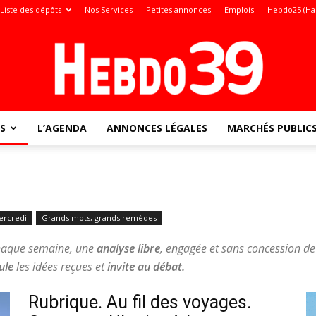
Liste des dépôts
Nos Services
Petites annonces
Emplois
Hebdo25 (Ha
S
L’AGENDA
ANNONCES LÉGALES
MARCHÉS PUBLIC
Jura
rcredi
Grands mots, grands remèdes
:
 chaque semaine, une
analyse libre
, engagée et sans concession de
ule
les idées reçues et
invite au débat.
Rubrique. Au fil des voyages.