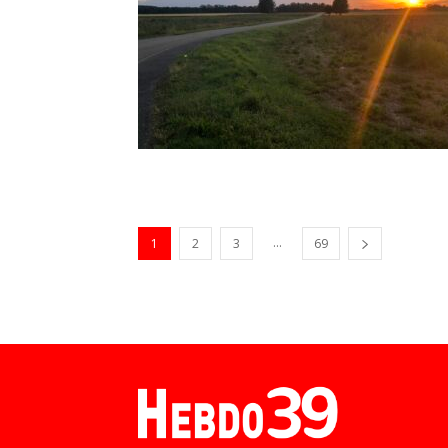
...
1
2
3
69