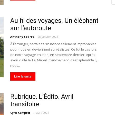
Au fil des voyages. Un éléphant
sur l’autoroute
Anthony Soares
-
28 janvier 2024
À l'étranger, certaines situations tellement improbables
pour nous en deviennent surréalistes. Ce fut le cas lors
de notre voyage en Inde, en septembre dernier. Après
avoir visité le Taj Mahal (franchement, c'est splendide !),
nous...
Lire la suite
Rubrique. L’Édito. Avril
transitoire
Cyril Kempfer
-
1 avril 2024