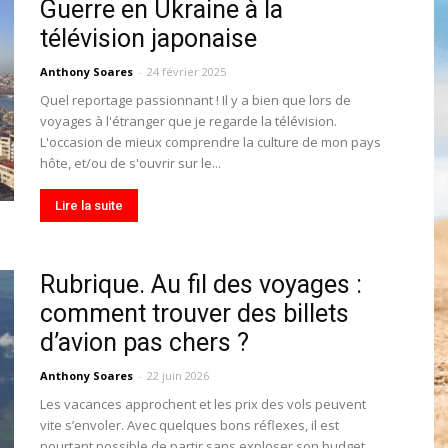
Guerre en Ukraine à la
toute
télévision japonaise
Anthony Soares
-
24 février 2025
Quel reportage passionnant ! Il y a bien que lors de
voyages à l'étranger que je regarde la télévision.
L'occasion de mieux comprendre la culture de mon pays
l'info
hôte, et/ou de s'ouvrir sur le...
Lire la suite
Rubrique. Au fil des voyages :
locale
comment trouver des billets
d’avion pas chers ?
Anthony Soares
-
22 juin 2026
Les vacances approchent et les prix des vols peuvent
–
vite s’envoler. Avec quelques bons réflexes, il est
pourtant possible de partir sans exploser son budget.