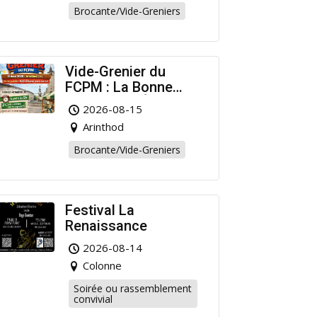
Brocante/Vide-Greniers
Vide-Grenier du
FCPM : La Bonne
Affaire de l’Été à
2026-08-15
Arinthod !
Arinthod
Brocante/Vide-Greniers
Festival La
Renaissance
2026-08-14
Colonne
Soirée ou rassemblement
convivial