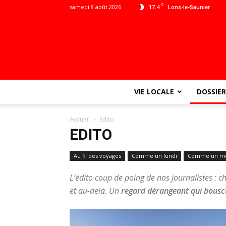
C
samedi 8 août 2026
17.4
Lons-le-Saunier
VIE LOCALE
DOSSIER
Accueil
Edito
EDITO
Au fil des voyages
Comme un lundi
Comme un me
L’édito coup de poing de nos journalistes :
et au-delà. Un
regard dérangeant qui bousc