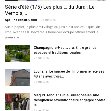
Série d’été (1/5) Les plus … du Jura : Le
Vernois,...
Apolline Benoit-Gonin
-
7 août 2026
Sur le papier, le plus petit village du Jura n'est pas celui que l'on
croit. Avec ses 83 hectares, Chêne-Sec occupe officiellement la
première...
Champagnole-Haut Jura. Entre grands
espaces et traditions locales
7 août 2026
Louhans. Le musée de l’Imprimerie fête ses
40 ans avec trois...
7 août 2026
Mag39. Arbois : Lucie Guiragossian, une
designeuse révolutionnaire engagée contre
la...
7 août 2026