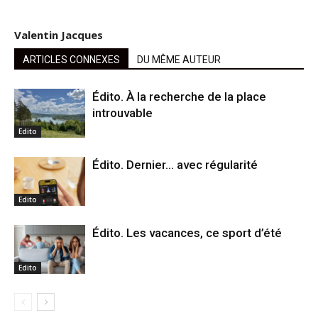
Valentin Jacques
ARTICLES CONNEXES
DU MÊME AUTEUR
Édito. À la recherche de la place
introuvable
Edito
Édito. Dernier… avec régularité
Edito
Édito. Les vacances, ce sport d’été
Edito