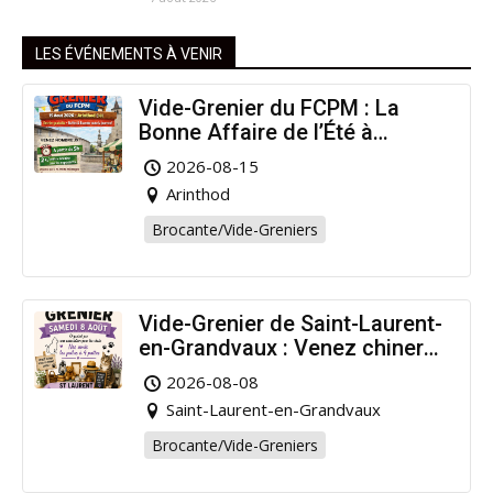
LES ÉVÉNEMENTS À VENIR
Vide-Grenier du FCPM : La
Bonne Affaire de l’Été à
Arinthod !
2026-08-15
Arinthod
Brocante/Vide-Greniers
Vide-Grenier de Saint-Laurent-
en-Grandvaux : Venez chiner
pour la bonne cause !
2026-08-08
Saint-Laurent-en-Grandvaux
Brocante/Vide-Greniers