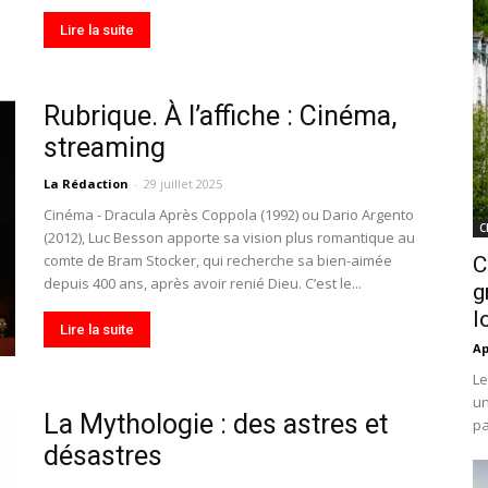
Lire la suite
Rubrique. À l’affiche : Cinéma,
streaming
La Rédaction
-
29 juillet 2025
Cinéma - Dracula Après Coppola (1992) ou Dario Argento
C
(2012), Luc Besson apporte sa vision plus romantique au
comte de Bram Stocker, qui recherche sa bien-aimée
C
depuis 400 ans, après avoir renié Dieu. C’est le...
g
l
Lire la suite
Ap
Le
un
La Mythologie : des astres et
pa
désastres