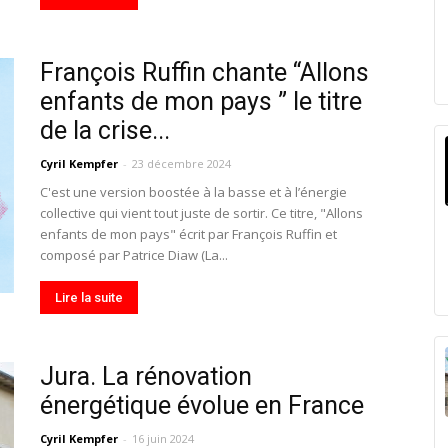
François Ruffin chante “Allons
enfants de mon pays ” le titre
de la crise...
Cyril Kempfer
-
23 décembre 2024
C'est une version boostée à la basse et à l’énergie
collective qui vient tout juste de sortir. Ce titre, "Allons
enfants de mon pays" écrit par François Ruffin et
composé par Patrice Diaw (La...
Lire la suite
Jura. La rénovation
énergétique évolue en France
Cyril Kempfer
-
16 juin 2024