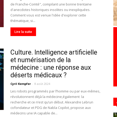
de Franche-Comté", compilant une bonne trentaine
d'anecdotes historiques insolites ou inexpliquées.
Comment vous est venue l'idée d'explorer cette
thématique, si...
Hebdo39
Lire la suite
Culture. Intelligence artificielle
et numérisation de la
médecine : une réponse aux
déserts médicaux ?
Cyril Kempfer
-
8 août 2024
Les robots programmés par l’homme ou par eux-mêmes,
révolutionnent déjà la médecine,également la
recherche et ce n’est qu’un début. Alexandre Lebrun
cofondateur et PDG de Nabla Copilot, propose aux
médecins une IA capable de...