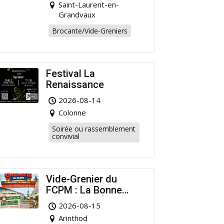
Saint-Laurent-en-
cause !
Grandvaux
Brocante/Vide-Greniers
Festival La
Renaissance
2026-08-14
Colonne
Soirée ou rassemblement
convivial
Vide-Grenier du
FCPM : La Bonne
Affaire de l’Été à
2026-08-15
Arinthod !
Arinthod