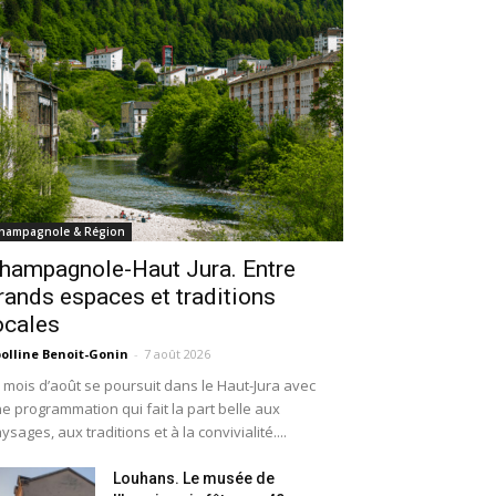
hampagnole & Région
hampagnole-Haut Jura. Entre
rands espaces et traditions
ocales
olline Benoit-Gonin
-
7 août 2026
 mois d’août se poursuit dans le Haut-Jura avec
e programmation qui fait la part belle aux
ysages, aux traditions et à la convivialité....
Louhans. Le musée de