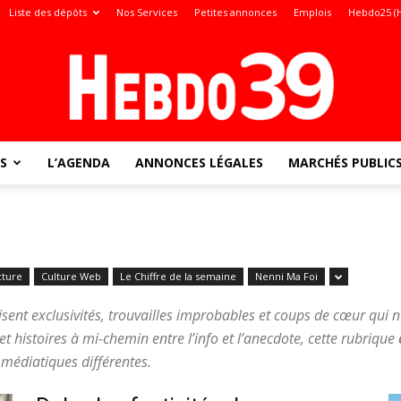
Liste des dépôts
Nos Services
Petites annonces
Emplois
Hebdo25 (
S
L’AGENDA
ANNONCES LÉGALES
MARCHÉS PUBLIC
Jura
cture
Culture Web
Le Chiffre de la semaine
Nenni Ma Foi
:
sent exclusivités, trouvailles improbables et coups de cœur qui n’
et histoires à mi-chemin entre l’info et l’anecdote, cette rubrique
 médiatiques différentes.