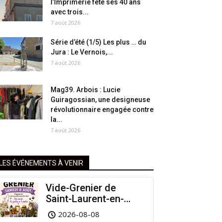
l’Imprimerie fête ses 40 ans
avec trois...
7 août 2026
Série d’été (1/5) Les plus … du
Jura : Le Vernois,...
7 août 2026
Mag39. Arbois : Lucie
Guiragossian, une designeuse
révolutionnaire engagée contre
la...
7 août 2026
LES ÉVÉNEMENTS À VENIR
Vide-Grenier de
Saint-Laurent-en-
Grandvaux : Venez
2026-08-08
chiner pour la bonne