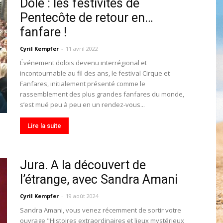
Dole : les festivités de
toute
Pentecôte de retour en…
fanfare !
Cyril Kempfer
-
11 avril 2022
Événement dolois devenu interrégional et
incontournable au fil des ans, le festival Cirque et
l'info
Fanfares, initialement présenté comme le
rassemblement des plus grandes fanfares du monde,
s’est mué peu à peu en un rendez-vous...
Lire la suite
locale
Jura. A la découvert de
l’étrange, avec Sandra Amani
Cyril Kempfer
-
19 août 2024
–
Sandra Amani, vous venez récemment de sortir votre
ouvrage "Histoires extraordinaires et lieux mystérieux