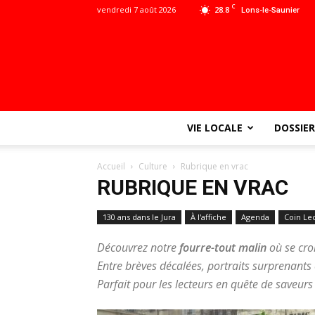
C
vendredi 7 août 2026
28.8
Lons-le-Saunier
VIE LOCALE
DOSSIER
Accueil
Culture
Rubrique en vrac
RUBRIQUE EN VRAC
130 ans dans le Jura
À l'affiche
Agenda
Coin Le
Découvrez notre
fourre-tout malin
où se croi
Entre brèves décalées, portraits surprenants 
Parfait pour les lecteurs en quête de saveurs