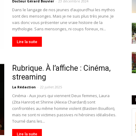
Docteur Gérard Bouvier
-
23 décembre 2024
Dans le langage de nos jeunes d’aujourd’hui les mythos
sont des mensonges. Mais je ne suis plus très jeune. Je
vais donc vous présenter une vraie histoire de la
mythologie. Sans mensonges, ni coups foireux, ni...
Lire la suite
Rubrique. À l’affiche : Cinéma,
streaming
La Rédaction
-
22 juillet 2025
Cinéma - Aux jours qui viennent Deux femmes, Laura
(Zita Hanrot) et Shirine (Alexia Chardard) sont
confrontées au même homme violent (Bastien Bouillon),
mais ne sont ni victimes passives ni héroïnes idéalisées.
Tourné dans les...
Lire la suite