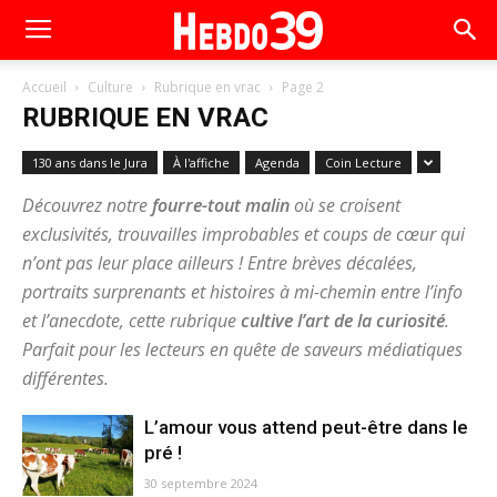
Accueil
Culture
Rubrique en vrac
Page 2
RUBRIQUE EN VRAC
130 ans dans le Jura
À l'affiche
Agenda
Coin Lecture
Découvrez notre
fourre-tout malin
où se croisent
exclusivités, trouvailles improbables et coups de cœur qui
n’ont pas leur place ailleurs ! Entre brèves décalées,
portraits surprenants et histoires à mi-chemin entre l’info
et l’anecdote, cette rubrique
cultive l’art de la curiosité
.
Parfait pour les lecteurs en quête de saveurs médiatiques
différentes.
L’amour vous attend peut-être dans le
pré !
30 septembre 2024