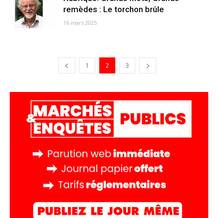
remèdes : Le torchon brûle
16 mars 2025
1
2
3