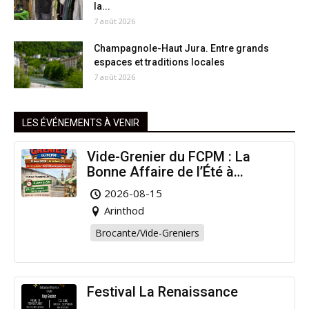
la...
7 août 2026
Champagnole-Haut Jura. Entre grands
espaces et traditions locales
7 août 2026
LES ÉVÉNEMENTS À VENIR
Vide-Grenier du FCPM : La
Bonne Affaire de l’Été à
Arinthod !
2026-08-15
Arinthod
Brocante/Vide-Greniers
Festival La Renaissance