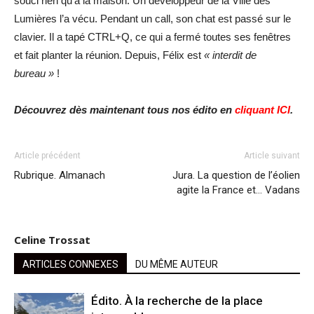
souci rien qu’à la maison. Un développeur de la Ville des
Lumières l’a vécu. Pendant un call, son chat est passé sur le
clavier. Il a tapé CTRL+Q, ce qui a fermé toutes ses fenêtres
et fait planter la réunion. Depuis, Félix est
« interdit de
bureau »
!
Découvrez dès maintenant tous nos édito en
cliquant ICI
.
Article précédent
Article suivant
Rubrique. Almanach
Jura. La question de l’éolien
agite la France et… Vadans
Celine Trossat
ARTICLES CONNEXES
DU MÊME AUTEUR
Édito. À la recherche de la place