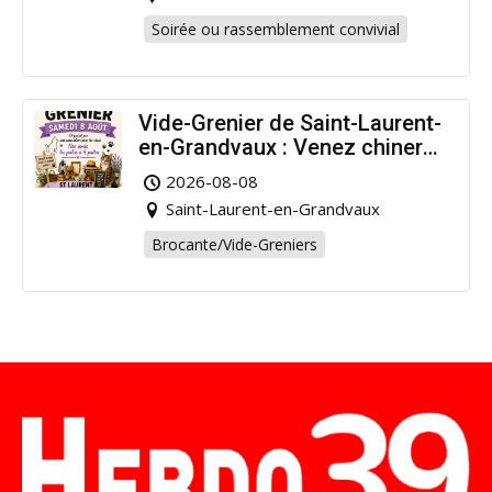
Soirée ou rassemblement convivial
Vide-Grenier de Saint-Laurent-
en-Grandvaux : Venez chiner
pour la bonne cause !
2026-08-08
Saint-Laurent-en-Grandvaux
Brocante/Vide-Greniers