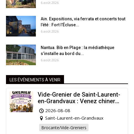
6 août 2026
Ain. Expositions, via ferrata et concerts tout
l’été : Fort l’Écluse...
6 août 2026
Nantua. Bib en Plage : la médiathèque
s’installe au bord du...
6 août 2026
LES ÉVÉNEMENTS À VENIR
Vide-Grenier de Saint-Laurent-
en-Grandvaux : Venez chiner
pour la bonne cause !
2026-08-08
Saint-Laurent-en-Grandvaux
Brocante/Vide-Greniers