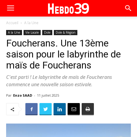
Accueil
A la Une
A la Une
Vie Locale
Dole
Dole & Région
Foucherans. Une 13ème
saison pour le labyrinthe de
maïs de Foucherans
C'est parti ! Le labyrinthe de maïs de Foucherans
commence une nouvelle saison estivale.
Par
Enzo SAAD
-
11 juillet 2025