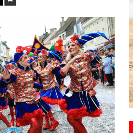
toute
l'info
locale
–