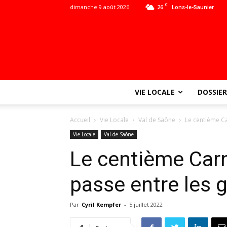
C
dimanche 9 août 2026
26
Lons-le-Saunier
VIE LOCALE
DOSSIER
Accueil
Vie Locale
Val de Saône
Le centième Ca
Vie Locale
Val de Saône
Le centième Car
passe entre les 
Par
Cyril Kempfer
-
5 juillet 2022