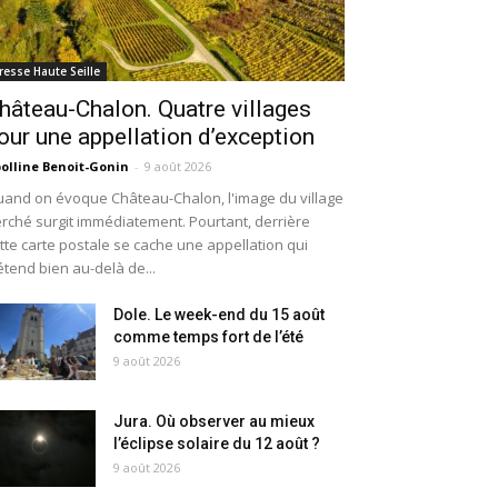
resse Haute Seille
hâteau-Chalon. Quatre villages
our une appellation d’exception
olline Benoit-Gonin
-
9 août 2026
and on évoque Château-Chalon, l'image du village
rché surgit immédiatement. Pourtant, derrière
tte carte postale se cache une appellation qui
étend bien au-delà de...
Dole. Le week-end du 15 août
comme temps fort de l’été
9 août 2026
Jura. Où observer au mieux
l’éclipse solaire du 12 août ?
9 août 2026