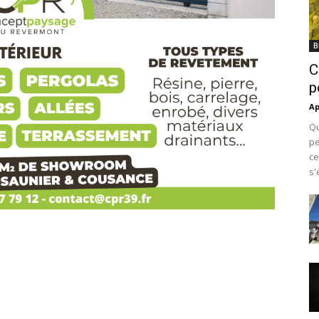
B
C
p
Ap
Qu
pe
ce
s'