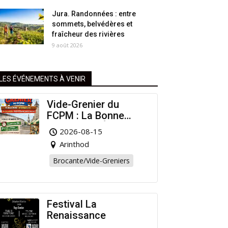
Jura. Randonnées : entre
sommets, belvédères et
fraîcheur des rivières
9 août 2026
LES ÉVÉNEMENTS À VENIR
Vide-Grenier du
FCPM : La Bonne
Affaire de l’Été à
2026-08-15
Arinthod !
Arinthod
Brocante/Vide-Greniers
Festival La
Renaissance