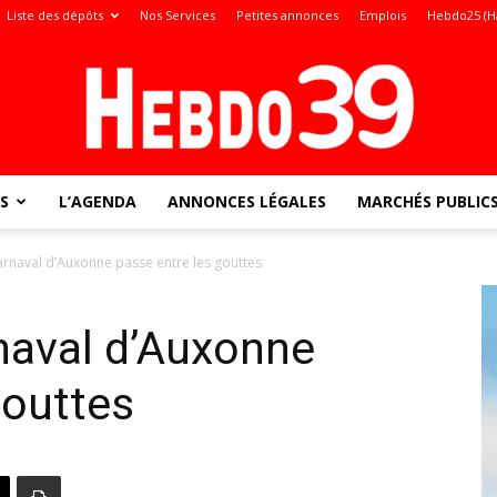
Liste des dépôts
Nos Services
Petites annonces
Emplois
Hebdo25 (H
S
L’AGENDA
ANNONCES LÉGALES
MARCHÉS PUBLIC
Jura
rnaval d’Auxonne passe entre les gouttes
naval d’Auxonne
:
gouttes