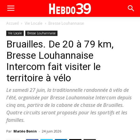
Accueil
Vie Locale
Bresse Louhannaise
Vie Locale
Bresse Louhannaise
Bruailles. De 20 à 79 km,
Bresse Louhannaise
Intercom fait visiter le
territoire à vélo
Le samedi 27 juin, la traditionnelle randonnée à vélo de
l'été, organisée par Bresse Louhannaise Intercom depuis
cinq ans, partira de la cabane de chasse de Bruailles.
Quatre circuits seront proposés pour les sportifs et les
familles.
Par
Matéo Bonin
-
24 juin 2026