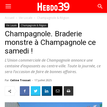
Accueil
Vie Locale
Champagnole & Région
Vie Locale
Champagnole & Région
Champagnole. Braderie
monstre à Champagnole ce
samedi !
L’Union commerciale de Champagnole annonce une
centaine d’exposants au centre-ville. Toute la journée, ce
sera l’occasion de faire de bonnes affaires.
Par
Celine Trossat
-
17 juillet 2025