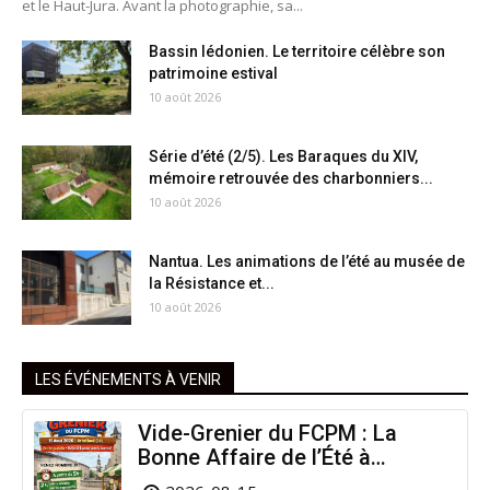
et le Haut-Jura. Avant la photographie, sa...
Bassin lédonien. Le territoire célèbre son
patrimoine estival
10 août 2026
Série d’été (2/5). Les Baraques du XIV,
mémoire retrouvée des charbonniers...
10 août 2026
Nantua. Les animations de l’été au musée de
la Résistance et...
10 août 2026
LES ÉVÉNEMENTS À VENIR
Vide-Grenier du FCPM : La
Bonne Affaire de l’Été à
Arinthod !