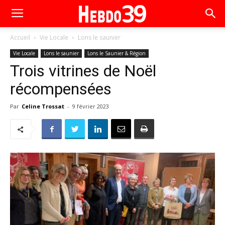
Accueil
Vie Locale
Lons le saunier
Vie Locale
Lons le saunier
Lons le Saunier & Région
Trois vitrines de Noël
récompensées
Par
Celine Trossat
-
9 février 2023