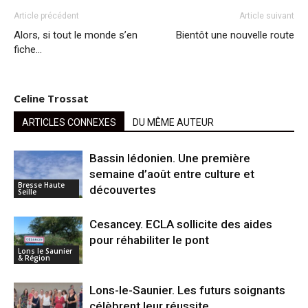
Article précédent
Article suivant
Alors, si tout le monde s’en
Bientôt une nouvelle route
fiche…
Celine Trossat
ARTICLES CONNEXES
DU MÊME AUTEUR
Bassin lédonien. Une première
semaine d’août entre culture et
Bresse Haute
découvertes
Seille
Cesancey. ECLA sollicite des aides
pour réhabiliter le pont
Lons le Saunier
& Région
Lons-le-Saunier. Les futurs soignants
célèbrent leur réussite